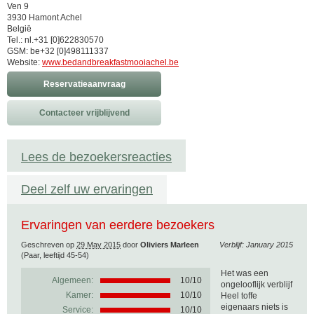
Ven 9
3930 Hamont Achel
België
Tel.: nl.+31 [0]622830570
GSM: be+32 [0]498111337
Website:
www.bedandbreakfastmooiachel.be
Reservatieaanvraag
Contacteer vrijblijvend
Lees de bezoekersreacties
Deel zelf uw ervaringen
Ervaringen van eerdere bezoekers
Geschreven op
29 May 2015
door
Oliviers Marleen
Verblijf: January 2015
(Paar, leeftijd 45-54)
Het was een
Algemeen:
10
/
10
ongelooflijk verblijf
Kamer:
10/10
Heel toffe
eigenaars niets is
Service:
10/10