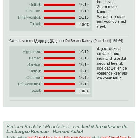
hen te veel
Ontbijt:
10/10
Super mooie
Charme:
10/10
kamers
Wij gaan terug in
Prijs/kwaliteit:
10/10
juni voor een mid -
Totaal:
10/10
week
Geschreven op
18 August 2014
door
De Smedt Danny
(Paar, leeftijd 55-64)
ik geef deze al
Algemeen:
10
/
10
omdat er nog
Kamer:
10/10
niemand julei dat
gegund heeft ik
Service:
10/10
doe dat wel en de
Ontbijt:
10/10
volgende keer als
Charme:
10/10
we komn terug
Prijs/kwaliteit:
10/10
Totaal:
10/10
Bed and Breakfast Mooi Achel is een
bed & breakfast in de
Limburgse Kempen - Hamont Achel
Bekijk andere
bed & breakfasts in de Limburgse Kempen
of alle
bed & breakfasts in