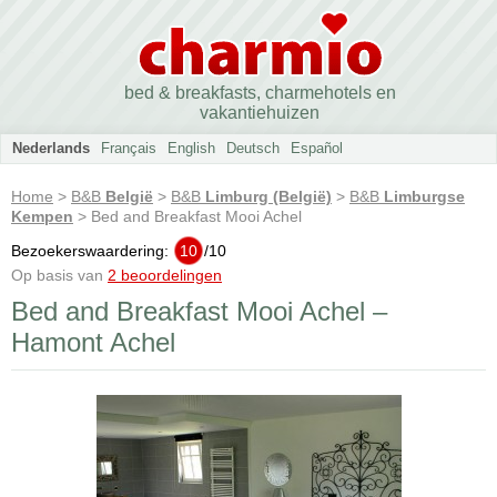
bed & breakfasts, charmehotels en
vakantiehuizen
Nederlands
Français
English
Deutsch
Español
Home
>
B&B
België
>
B&B
Limburg (België)
>
B&B
Limburgse
Kempen
> Bed and Breakfast Mooi Achel
Bezoekerswaardering:
10
/
10
Op basis van
2 beoordelingen
Bed and Breakfast Mooi Achel –
Hamont Achel