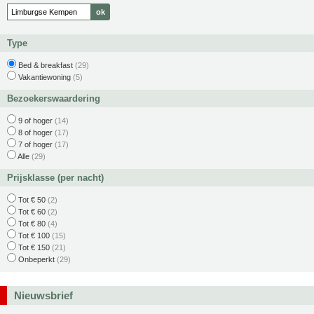
Type
Bed & breakfast
(29)
Vakantiewoning
(5)
Bezoekerswaardering
9 of hoger
(14)
8 of hoger
(17)
7 of hoger
(17)
Alle
(29)
Prijsklasse (per nacht)
Tot € 50
(2)
Tot € 60
(2)
Tot € 80
(4)
Tot € 100
(15)
Tot € 150
(21)
Onbeperkt
(29)
Nieuwsbrief