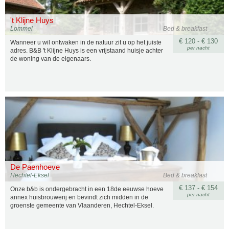
't Klijne Huys
Lommel
Bed & breakfast
€ 120 - € 130
Wanneer u wil ontwaken in de natuur zit u op het juiste
per nacht
adres. B&B 't Klijne Huys is een vrijstaand huisje achter
de woning van de eigenaars.
De Paenhoeve
Hechtel-Eksel
Bed & breakfast
€ 137 - € 154
Onze b&b is ondergebracht in een 18de eeuwse hoeve
per nacht
annex huisbrouwerij en bevindt zich midden in de
groenste gemeente van Vlaanderen, Hechtel-Eksel.