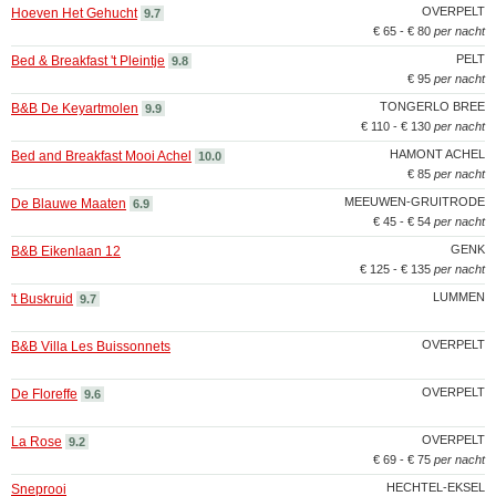
OVERPELT
Hoeven Het Gehucht
9.7
€ 65 - € 80
per nacht
PELT
Bed & Breakfast 't Pleintje
9.8
€ 95
per nacht
TONGERLO BREE
B&B De Keyartmolen
9.9
€ 110 - € 130
per nacht
HAMONT ACHEL
Bed and Breakfast Mooi Achel
10.0
€ 85
per nacht
MEEUWEN-GRUITRODE
De Blauwe Maaten
6.9
€ 45 - € 54
per nacht
GENK
B&B Eikenlaan 12
€ 125 - € 135
per nacht
LUMMEN
't Buskruid
9.7
OVERPELT
B&B Villa Les Buissonnets
OVERPELT
De Floreffe
9.6
OVERPELT
La Rose
9.2
€ 69 - € 75
per nacht
HECHTEL-EKSEL
Sneprooi