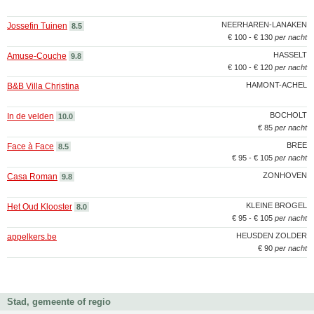
NEERHAREN-LANAKEN
Jossefin Tuinen
8.5
€ 100 - € 130
per nacht
HASSELT
Amuse-Couche
9.8
€ 100 - € 120
per nacht
HAMONT-ACHEL
B&B Villa Christina
BOCHOLT
In de velden
10.0
€ 85
per nacht
BREE
Face à Face
8.5
€ 95 - € 105
per nacht
ZONHOVEN
Casa Roman
9.8
KLEINE BROGEL
Het Oud Klooster
8.0
€ 95 - € 105
per nacht
HEUSDEN ZOLDER
appelkers.be
€ 90
per nacht
Stad, gemeente of regio