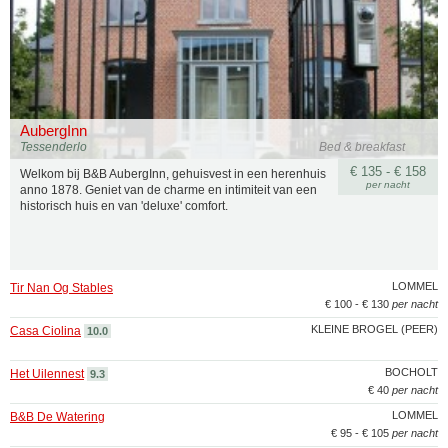
AubergInn
Tessenderlo
Bed & breakfast
€ 135 - € 158
Welkom bij B&B AubergInn, gehuisvest in een herenhuis
per nacht
anno 1878. Geniet van de charme en intimiteit van een
historisch huis en van 'deluxe' comfort.
LOMMEL
Tir Nan Og Stables
€ 100 - € 130
per nacht
KLEINE BROGEL (PEER)
Casa Ciolina
10.0
BOCHOLT
Het Uilennest
9.3
€ 40
per nacht
LOMMEL
B&B De Watering
€ 95 - € 105
per nacht