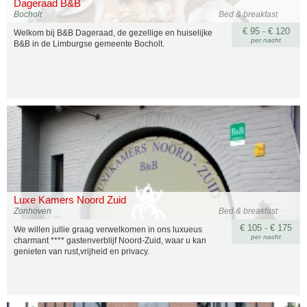
Dageraad B&B
Bocholt
Bed & breakfast
€ 95 - € 120
Welkom bij B&B Dageraad, de gezellige en huiselijke
per nacht
B&B in de Limburgse gemeente Bocholt.
Luxe Kamers Noord Zuid
Zonhoven
Bed & breakfast
€ 105 - € 175
We willen jullie graag verwelkomen in ons luxueus
per nacht
charmant **** gastenverblijf Noord-Zuid, waar u kan
genieten van rust,vrijheid en privacy.