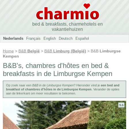
bed & breakfasts, charmehotels en
vakantiehuizen
Nederlands
Français
English
Deutsch
Español
Home
>
B&B
België
>
B&B
Limburg (België)
> B&B
Limburgse
Kempen
B&B's, chambres d'hôtes en bed &
breakfasts in de Limburgse Kempen
Op zoek naar een
B&B in de Limburgse Kempen
? Hieronder vind je
een bed and
breakfast of chambres d'hôtes in de Limburgse Kempen
. Verander de opties
aan de linkerkant om meer resultaten te bekomen.
9.6