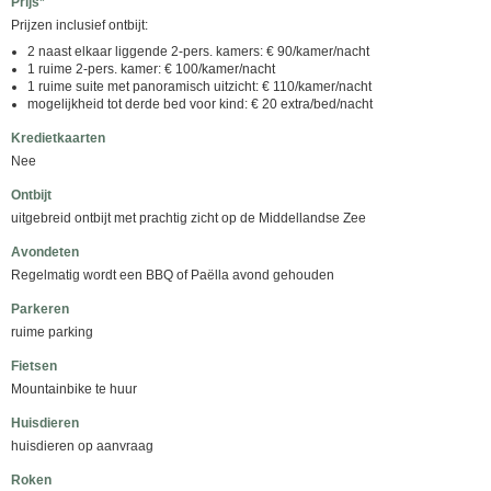
Prijs*
Prijzen inclusief ontbijt:
2 naast elkaar liggende 2-pers. kamers: € 90/kamer/nacht
1 ruime 2-pers. kamer: € 100/kamer/nacht
1 ruime suite met panoramisch uitzicht: € 110/kamer/nacht
mogelijkheid tot derde bed voor kind: € 20 extra/bed/nacht
Kredietkaarten
Nee
Ontbijt
uitgebreid ontbijt met prachtig zicht op de Middellandse Zee
Avondeten
Regelmatig wordt een BBQ of Paëlla avond gehouden
Parkeren
ruime parking
Fietsen
Mountainbike te huur
Huisdieren
huisdieren op aanvraag
Roken