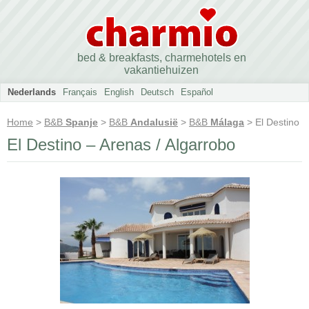
bed & breakfasts, charmehotels en
vakantiehuizen
Nederlands
Français
English
Deutsch
Español
Home
>
B&B
Spanje
>
B&B
Andalusië
>
B&B
Málaga
> El Destino
El Destino – Arenas / Algarrobo