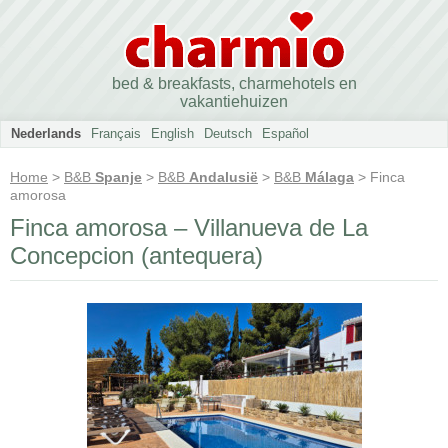
bed & breakfasts, charmehotels en
vakantiehuizen
Nederlands
Français
English
Deutsch
Español
Home
>
B&B
Spanje
>
B&B
Andalusië
>
B&B
Málaga
> Finca
amorosa
Finca amorosa – Villanueva de La
Concepcion (antequera)