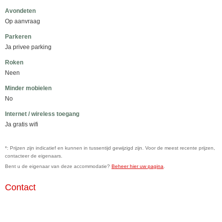
Avondeten
Op aanvraag
Parkeren
Ja privee parking
Roken
Neen
Minder mobielen
No
Internet / wireless toegang
Ja gratis wifi
*: Prijzen zijn indicatief en kunnen in tussentijd gewijzigd zijn. Voor de meest recente prijzen,
contacteer de eigenaars.
Bent u de eigenaar van deze accommodatie?
Beheer hier uw pagina
.
Contact