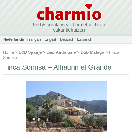
bed & breakfasts, charmehotels en
vakantiehuizen
Nederlands
Français
English
Deutsch
Español
Home
>
B&B
Spanje
>
B&B
Andalusië
>
B&B
Málaga
> Finca
Sonrisa
Finca Sonrisa – Alhaurin el Grande