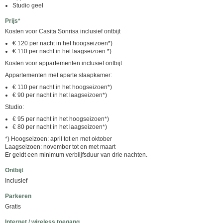
Studio geel
Prijs*
Kosten voor Casita Sonrisa inclusief ontbijt
€ 120 per nacht in het hoogseizoen*)
€ 110 per nacht in het laagseizoen *)
Kosten voor appartementen inclusief ontbijt
Appartementen met aparte slaapkamer:
€ 110 per nacht in het hoogseizoen*)
€ 90 per nacht in het laagseizoen*)
Studio:
€ 95 per nacht in het hoogseizoen*)
€ 80 per nacht in het laagseizoen*)
*) Hoogseizoen: april tot en met oktober
Laagseizoen: november tot en met maart
Er geldt een minimum verblijfsduur van drie nachten.
Ontbijt
Inclusief
Parkeren
Gratis
Internet / wireless toegang