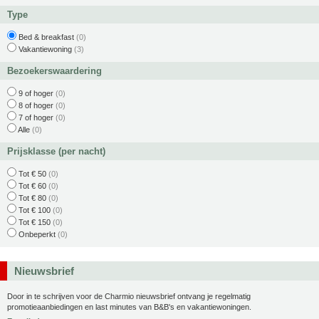
Type
Bed & breakfast
(0)
Vakantiewoning
(3)
Bezoekerswaardering
9 of hoger
(0)
8 of hoger
(0)
7 of hoger
(0)
Alle
(0)
Prijsklasse (per nacht)
Tot € 50
(0)
Tot € 60
(0)
Tot € 80
(0)
Tot € 100
(0)
Tot € 150
(0)
Onbeperkt
(0)
Nieuwsbrief
Door in te schrijven voor de Charmio nieuwsbrief ontvang je regelmatig
promotieaanbiedingen en last minutes van B&B's en vakantiewoningen.