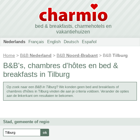
bed & breakfasts, charmehotels en
vakantiehuizen
Nederlands
Français
English
Deutsch
Español
Home
>
B&B
Nederland
>
B&B
Noord-Brabant
> B&B
Tilburg
B&B's, chambres d'hôtes en bed &
breakfasts in Tilburg
Op zoek naar een
B&B in Tilburg
? We konden geen bed and breakfasts of
chambres d'hôtes in Tilburg vinden die aan je criteria voldoen. Verander de opties
aan de linkerkant om resultaten te bekomen.
Stad, gemeente of regio