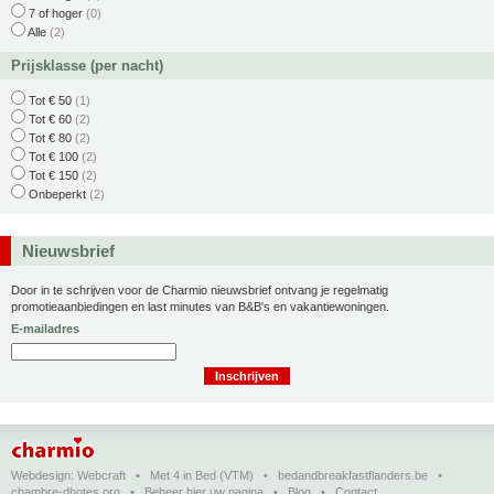
7 of hoger
(0)
Alle
(2)
Prijsklasse (per nacht)
Tot € 50
(1)
Tot € 60
(2)
Tot € 80
(2)
Tot € 100
(2)
Tot € 150
(2)
Onbeperkt
(2)
Nieuwsbrief
Door in te schrijven voor de Charmio nieuwsbrief ontvang je regelmatig
promotieaanbiedingen en last minutes van B&B's en vakantiewoningen.
E-mailadres
Webdesign:
Webcraft
•
Met 4 in Bed (VTM)
•
bedandbreakfastflanders.be
•
chambre-dhotes.org
•
Beheer hier uw pagina
•
Blog
•
Contact