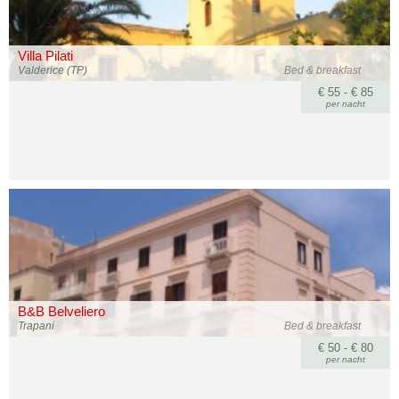
Villa Pilati
Valderice (TP)
Bed & breakfast
€ 55 - € 85
per nacht
B&B Belveliero
Trapani
Bed & breakfast
€ 50 - € 80
per nacht