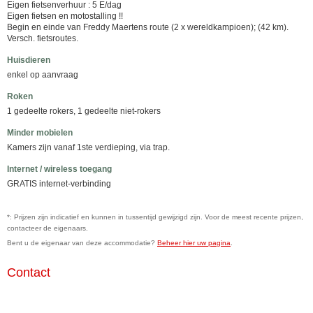
Eigen fietsenverhuur : 5 E/dag
Eigen fietsen en motostalling !!
Begin en einde van Freddy Maertens route (2 x wereldkampioen); (42 km).
Versch. fietsroutes.
Huisdieren
enkel op aanvraag
Roken
1 gedeelte rokers, 1 gedeelte niet-rokers
Minder mobielen
Kamers zijn vanaf 1ste verdieping, via trap.
Internet / wireless toegang
GRATIS internet-verbinding
*: Prijzen zijn indicatief en kunnen in tussentijd gewijzigd zijn. Voor de meest recente prijzen,
contacteer de eigenaars.
Bent u de eigenaar van deze accommodatie?
Beheer hier uw pagina
.
Contact