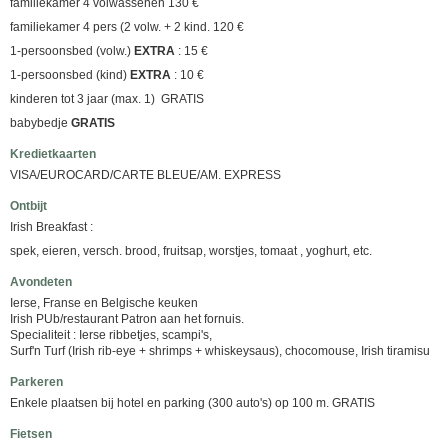
familiekamer 4 volwassenen 130 €
familiekamer 4 pers (2 volw. + 2 kind. 120 €
1-persoonsbed (volw.)
EXTRA
: 15 €
1-persoonsbed (kind)
EXTRA
: 10 €
kinderen tot 3 jaar (max. 1) GRATIS
babybedje
GRATIS
Kredietkaarten
VISA/EUROCARD/CARTE BLEUE/AM. EXPRESS
Ontbijt
Irish Breakfast :
spek, eieren, versch. brood, fruitsap, worstjes, tomaat , yoghurt, etc.
Avondeten
Ierse, Franse en Belgische keuken
Irish PUb/restaurant Patron aan het fornuis.
Specialiteit : Ierse ribbetjes, scampi's,
Surf'n Turf (Irish rib-eye + shrimps + whiskeysaus), chocomouse, Irish tiramisu
Parkeren
Enkele plaatsen bij hotel en parking (300 auto's) op 100 m. GRATIS
Fietsen