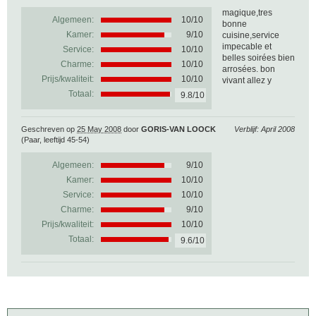
magique,tres
Algemeen:
10
/
10
bonne
Kamer:
9/10
cuisine,service
impecable et
Service:
10/10
belles soirées bien
Charme:
10/10
arrosées. bon
Prijs/kwaliteit:
10/10
vivant allez y
Totaal:
9.8/10
Geschreven op
25 May 2008
door
GORIS-VAN LOOCK
Verblijf: April 2008
(Paar, leeftijd 45-54)
Algemeen:
9
/
10
Kamer:
10/10
Service:
10/10
Charme:
9/10
Prijs/kwaliteit:
10/10
Totaal:
9.6/10