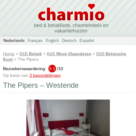
bed & breakfasts, charmehotels en
vakantiehuizen
Nederlands
Français
English
Deutsch
Español
Home
>
B&B
België
>
B&B
West-Vlaanderen
>
B&B
Belgische
Kust
> The Pipers
Bezoekerswaardering:
9.1
/
10
Op basis van
3 beoordelingen
The Pipers – Westende