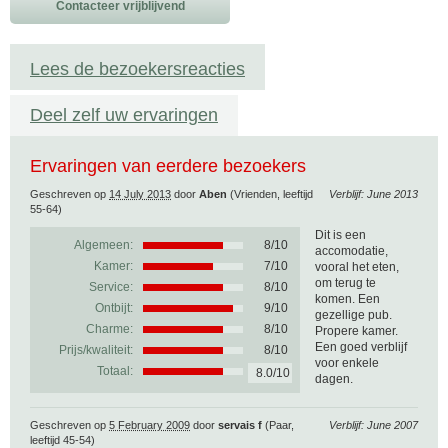
Contacteer vrijblijvend
Lees de bezoekersreacties
Deel zelf uw ervaringen
Ervaringen van eerdere bezoekers
Geschreven op
14 July 2013
door
Aben
(Vrienden, leeftijd
Verblijf: June 2013
55-64)
Dit is een
Algemeen:
8
/
10
accomodatie,
Kamer:
7/10
vooral het eten,
om terug te
Service:
8/10
komen. Een
Ontbijt:
9/10
gezellige pub.
Charme:
8/10
Propere kamer.
Een goed verblijf
Prijs/kwaliteit:
8/10
voor enkele
Totaal:
8.0/10
dagen.
Geschreven op
5 February 2009
door
servais f
(Paar,
Verblijf: June 2007
leeftijd 45-54)