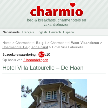
bed & breakfasts, charmehotels en
vakantiehuizen
Nederlands
Français
English
Deutsch
Español
Home
>
Charmehotel
België
>
Charmehotel
West-Vlaanderen
>
Charmehotel
Belgische Kust
> Hotel Villa Latourelle
Bezoekerswaardering:
9.7
/
10
Op basis van
2 beoordelingen
Hotel Villa Latourelle – De Haan