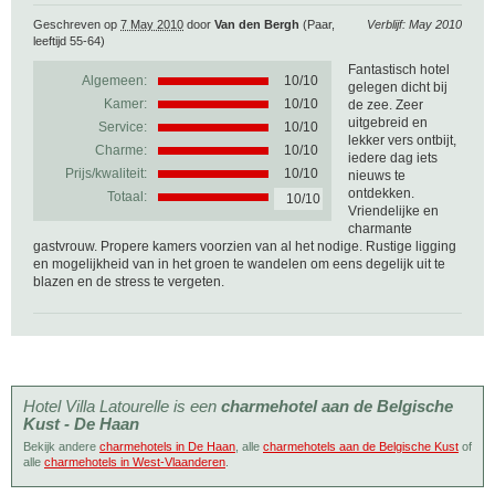
Geschreven op
7 May 2010
door
Van den Bergh
(Paar,
Verblijf: May 2010
leeftijd 55-64)
Fantastisch hotel
Algemeen:
10
/
10
gelegen dicht bij
Kamer:
10/10
de zee. Zeer
uitgebreid en
Service:
10/10
lekker vers ontbijt,
Charme:
10/10
iedere dag iets
Prijs/kwaliteit:
10/10
nieuws te
ontdekken.
Totaal:
10/10
Vriendelijke en
charmante
gastvrouw. Propere kamers voorzien van al het nodige. Rustige ligging
en mogelijkheid van in het groen te wandelen om eens degelijk uit te
blazen en de stress te vergeten.
Hotel Villa Latourelle is een
charmehotel aan de Belgische
Kust - De Haan
Bekijk andere
charmehotels in De Haan
, alle
charmehotels aan de Belgische Kust
of
alle
charmehotels in West-Vlaanderen
.