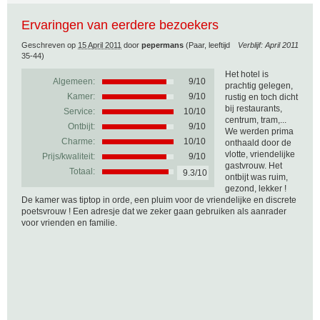
Ervaringen van eerdere bezoekers
Geschreven op
15 April 2011
door
pepermans
(Paar, leeftijd
Verblijf: April 2011
35-44)
Het hotel is
Algemeen:
9
/
10
prachtig gelegen,
Kamer:
9/10
rustig en toch dicht
bij restaurants,
Service:
10/10
centrum, tram,...
Ontbijt:
9/10
We werden prima
Charme:
10/10
onthaald door de
vlotte, vriendelijke
Prijs/kwaliteit:
9/10
gastvrouw. Het
Totaal:
9.3/10
ontbijt was ruim,
gezond, lekker !
De kamer was tiptop in orde, een pluim voor de vriendelijke en discrete
poetsvrouw ! Een adresje dat we zeker gaan gebruiken als aanrader
voor vrienden en familie.