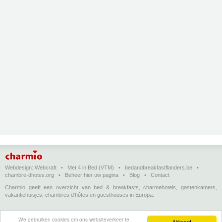
Webdesign:
Webcraft
•
Met 4 in Bed (VTM)
•
bedandbreakfastflanders.be
•
chambre-dhotes.org
•
Beheer hier uw pagina
•
Blog
•
Contact
Charmio geeft een overzicht van bed & breakfasts, charmehotels, gastenkamers,
vakantiehuisjes, chambres d'hôtes en guesthouses in Europa.
Bed & breakfasts, charmehotels en vakantiehuizen
(in het Nederlands)
•
Chambres
We gebruiken cookies om ons websiteverkeer te
d'hôtes, hôtels de charme et logements de vacances
(en français)
•
Bed &
Akkoord