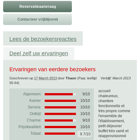
Reservatieaanvraag
Contacteer vrijblijvend
Lees de bezoekersreacties
Deel zelf uw ervaringen
Ervaringen van eerdere bezoekers
Geschreven op
17 March 2013
door
Thaon
(Paar, leeftijd
Verblijf: March 2013
55-64)
accueil
Algemeen:
9
/
10
chaleureux,
Kamer:
10/10
chambre
fonctionnelle et
Service:
10/10
très propre comme
Ontbijt:
10/10
l'ensemble de
Charme:
9/10
l'établissement,
petit déjeuner
Prijs/kwaliteit:
10/10
buffet très varié et
Totaal:
9.7/10
réapprovisionné