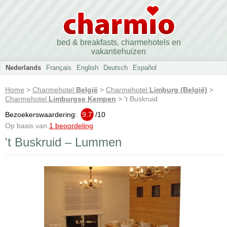
bed & breakfasts, charmehotels en
vakantiehuizen
Nederlands
Français
English
Deutsch
Español
Home
>
Charmehotel
België
>
Charmehotel
Limburg (België)
>
Charmehotel
Limburgse Kempen
> 't Buskruid
Bezoekerswaardering:
9.7
/
10
Op basis van
1 beoordeling
't Buskruid – Lummen