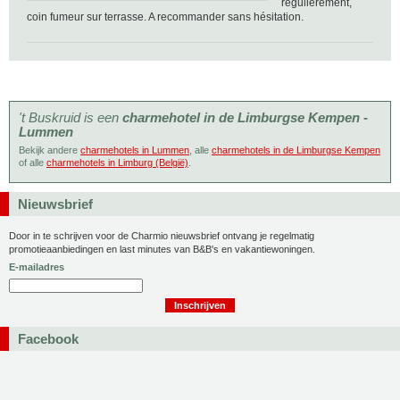
régulièrement,
coin fumeur sur terrasse. A recommander sans hésitation.
't Buskruid is een
charmehotel in de Limburgse Kempen -
Lummen
Bekijk andere
charmehotels in Lummen
, alle
charmehotels in de Limburgse Kempen
of alle
charmehotels in Limburg (België)
.
Nieuwsbrief
Door in te schrijven voor de Charmio nieuwsbrief ontvang je regelmatig
promotieaanbiedingen en last minutes van B&B's en vakantiewoningen.
E-mailadres
Facebook