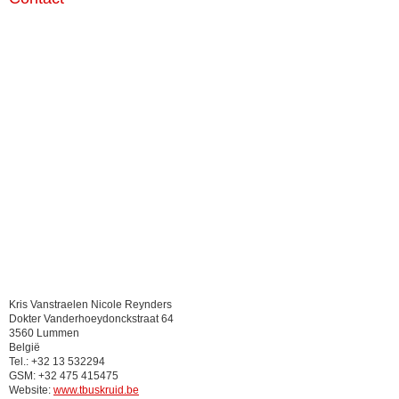
Kris Vanstraelen Nicole Reynders
Dokter Vanderhoeydonckstraat 64
3560 Lummen
België
Tel.: +32 13 532294
GSM: +32 475 415475
Website:
www.tbuskruid.be