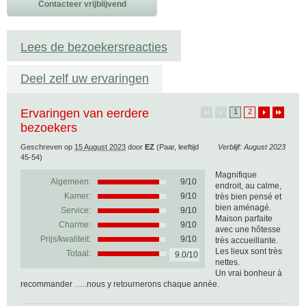
Contacteer vrijblijvend
Lees de bezoekersreacties
Deel zelf uw ervaringen
Ervaringen van eerdere
1
2
bezoekers
Geschreven op
15 August 2023
door
EZ
(Paar, leeftijd
Verblijf: August 2023
45-54)
Magnifique
Algemeen:
9
/
10
endroit, au calme,
Kamer:
9/10
très bien pensé et
bien aménagé.
Service:
9/10
Maison parfaite
Charme:
9/10
avec une hôtesse
Prijs/kwaliteit:
9/10
très accueillante.
Les lieux sont très
Totaal:
9.0/10
nettes.
Un vrai bonheur à
recommander …..nous y retournerons chaque année.