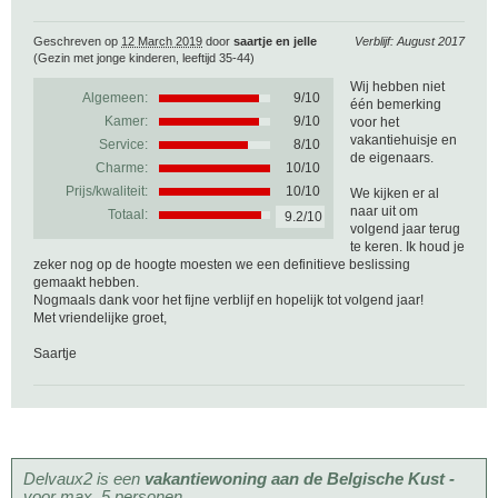
Geschreven op
12 March 2019
door
saartje en jelle
Verblijf: August 2017
(Gezin met jonge kinderen, leeftijd 35-44)
Wij hebben niet
Algemeen:
9
/
10
één bemerking
Kamer:
9/10
voor het
vakantiehuisje en
Service:
8/10
de eigenaars.
Charme:
10/10
Prijs/kwaliteit:
10/10
We kijken er al
naar uit om
Totaal:
9.2/10
volgend jaar terug
te keren. Ik houd je
zeker nog op de hoogte moesten we een definitieve beslissing
gemaakt hebben.
Nogmaals dank voor het fijne verblijf en hopelijk tot volgend jaar!
Met vriendelijke groet,
Saartje
Delvaux2 is een
vakantiewoning aan de Belgische Kust -
voor max. 5 personen