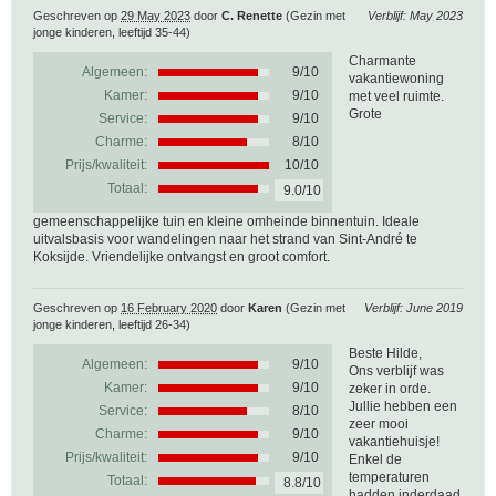
Geschreven op
29 May 2023
door
C. Renette
(Gezin met
Verblijf: May 2023
jonge kinderen, leeftijd 35-44)
Charmante
Algemeen:
9
/
10
vakantiewoning
Kamer:
9/10
met veel ruimte.
Grote
Service:
9/10
Charme:
8/10
Prijs/kwaliteit:
10/10
Totaal:
9.0/10
gemeenschappelijke tuin en kleine omheinde binnentuin. Ideale
uitvalsbasis voor wandelingen naar het strand van Sint-André te
Koksijde. Vriendelijke ontvangst en groot comfort.
Geschreven op
16 February 2020
door
Karen
(Gezin met
Verblijf: June 2019
jonge kinderen, leeftijd 26-34)
Beste Hilde,
Algemeen:
9
/
10
Ons verblijf was
Kamer:
9/10
zeker in orde.
Jullie hebben een
Service:
8/10
zeer mooi
Charme:
9/10
vakantiehuisje!
Prijs/kwaliteit:
9/10
Enkel de
temperaturen
Totaal:
8.8/10
hadden inderdaad