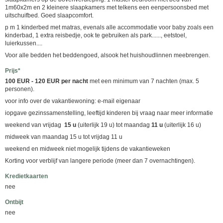
1m60x2m en 2 kleinere slaapkamers met telkens een eenpersoonsbed met
uitschuifbed. Goed slaapcomfort.
p m 1 kinderbed met matras, evenals alle accommodatie voor baby zoals een
kinderbad, 1 extra reisbedje, ook te gebruiken als park......, eetstoel,
luierkussen....
Voor alle bedden het beddengoed, alsook het huishoudlinnen meebrengen.
Prijs*
100 EUR - 120 EUR per nacht
met een minimum van 7 nachten (max. 5
personen).
voor info over de vakantiewoning: e-mail eigenaar
iopgave gezinssamenstelling, leeftijd kinderen bij vraag naar meer informatie
weekend van vrijdag
15 u
(uiterlijk 19 u) tot maandag
11 u
(uiterlijk 16 u)
midweek van maandag 15 u tot vrijdag 11 u
weekend en midweek niet mogelijk tijdens de vakantieweken
Korting voor verblijf van langere periode (meer dan 7 overnachtingen).
Kredietkaarten
nee
Ontbijt
nee