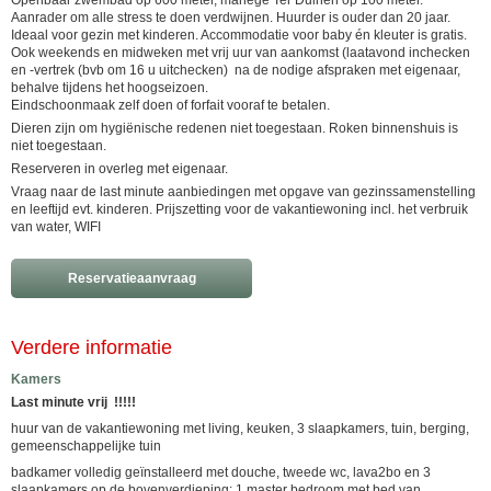
Openbaar zwembad op 600 meter, manège Ter Duinen op 100 meter.
Aanrader om alle stress te doen verdwijnen. Huurder is ouder dan 20 jaar.
Ideaal voor gezin met kinderen. Accommodatie voor baby én kleuter is gratis.
Ook weekends en midweken met vrij uur van aankomst (laatavond inchecken
en -vertrek (bvb om 16 u uitchecken) na de nodige afspraken met eigenaar,
behalve tijdens het hoogseizoen.
Eindschoonmaak zelf doen of forfait vooraf te betalen.
Dieren zijn om hygiënische redenen niet toegestaan. Roken binnenshuis is
niet toegestaan.
Reserveren in overleg met eigenaar.
Vraag naar de last minute aanbiedingen met opgave van gezinssamenstelling
en leeftijd evt. kinderen. Prijszetting voor de vakantiewoning incl. het verbruik
van water, WIFI
Reservatieaanvraag
Verdere informatie
Kamers
Last minute vrij !!!!!
huur van de vakantiewoning met living, keuken, 3 slaapkamers, tuin, berging,
gemeenschappelijke tuin
badkamer volledig geïnstalleerd met douche, tweede wc, lava2bo en 3
slaapkamers op de bovenverdieping: 1 master bedroom met bed van