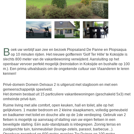
B
oek uw verblijf aan zee en bezoek Plopsaland De Panne en Plopsaqua
op 10 minuten rijden. Het nieuwe golfterrein 'Golf Ter Hille' te Koksijde is
slechts 800 meter van de vakantiewoning verwijderd. Aansluiting op het
openbaar vervoer perfekt mogelijk (treinstation in Koksijde en bushalte op 100
m.). Een prima uitvalsbasis om de ongekende cultuur van Vlaanderen te leren
kennen!
Privé-domein Domein Delvaux 2 is uitgerust met slagboom en met een
gemeenschappelijk speelveld.
Het domein bestaat uit 15 particuliere vakantiewoningen (geschakeld 5x3) met
omheinde privé-tuin.
Ruime living met alle comfort, open keuken, hall en toilet, alle op het
gelijkvloers. 1 master bedroom en 2 kleine slaapkamers, volledig gemeubeld
en badkamer met toilet en douche alle op de 1ste verdieping. Gebruik van 2
fietsen is mogelijk op aanvraag of stalling van uw eigen fietsen in een
beveiligde stalling. Eén auto-standplaats is inbegrepen. Zonnig terras en
zuidgerichte tuin, tuinmeubilair (lounge-zetels, parasol, barbecue...).