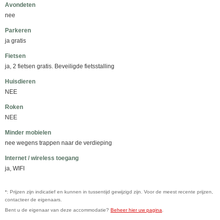
Avondeten
nee
Parkeren
ja gratis
Fietsen
ja, 2 fietsen gratis. Beveiligde fietsstalling
Huisdieren
NEE
Roken
NEE
Minder mobielen
nee wegens trappen naar de verdieping
Internet / wireless toegang
ja, WIFI
*: Prijzen zijn indicatief en kunnen in tussentijd gewijzigd zijn. Voor de meest recente prijzen,
contacteer de eigenaars.
Bent u de eigenaar van deze accommodatie?
Beheer hier uw pagina
.