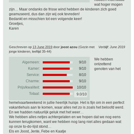
wat hoger mogen
zijn… Maar ondanks de frisse wind hebben de kinderen zich goed
geamuseerd, dus dan zijn wij ook tevreden!
Bedankt en misschien tot een volgende keer!
Groetjes,
Karen
Geschreven op
13 June 2019
door
joost azou
(Gezin met
Verblijf: June 2019
jonge kinderen, leeftijd 35-44)
We hebben
Algemeen:
9
/
10
ontzettend
Kamer:
9/10
genoten van het
Service:
8/10
Charme:
9/10
Prijs/kwaliteit:
10/10
Totaal:
9.0/10
hemelvaartweekend in jullie heerlijk huisje. Het is fijn om in een perfect
vakantiehuis aan te komen, waar alles net zo is zoals het beloofd werd.
En we hadden natuurlijk geluk met het weer…
We hebben alles netjes achtergelaten en we hopen dat we nog eens
kunnen terugkomen, want we hebben nog lang niet alles gedaan wat
op onze to-do-lijst stond…
Els en Joost, Jente, Febe en Kaatje