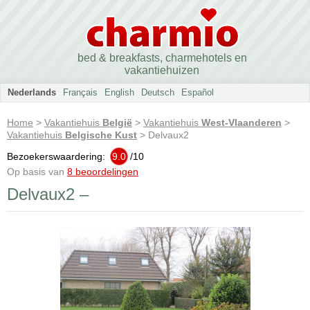
bed & breakfasts, charmehotels en
vakantiehuizen
Nederlands
Français
English
Deutsch
Español
Home
>
Vakantiehuis
België
>
Vakantiehuis
West-Vlaanderen
>
Vakantiehuis
Belgische Kust
> Delvaux2
Bezoekerswaardering:
9.0
/
10
Op basis van
8 beoordelingen
Delvaux2 –