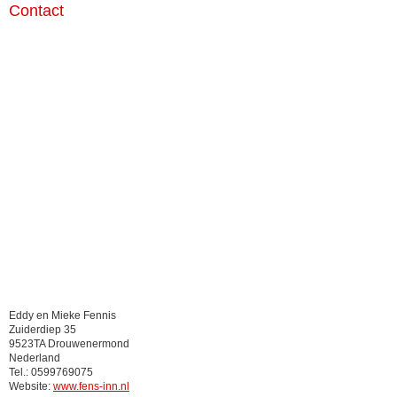
Contact
Eddy en Mieke Fennis
Zuiderdiep 35
9523TA Drouwenermond
Nederland
Tel.: 0599769075
Website:
www.fens-inn.nl