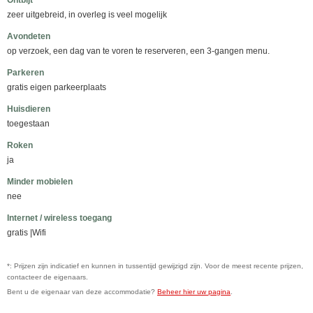
Ontbijt
zeer uitgebreid, in overleg is veel mogelijk
Avondeten
op verzoek, een dag van te voren te reserveren, een 3-gangen menu.
Parkeren
gratis eigen parkeerplaats
Huisdieren
toegestaan
Roken
ja
Minder mobielen
nee
Internet / wireless toegang
gratis |Wifi
*: Prijzen zijn indicatief en kunnen in tussentijd gewijzigd zijn. Voor de meest recente prijzen,
contacteer de eigenaars.
Bent u de eigenaar van deze accommodatie?
Beheer hier uw pagina
.