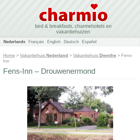
bed & breakfasts, charmehotels en
vakantiehuizen
Nederlands
Français
English
Deutsch
Español
Home
>
Vakantiehuis
Nederland
>
Vakantiehuis
Drenthe
> Fens-
Inn
Fens-Inn – Drouwenermond