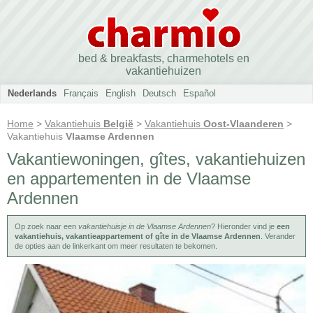
bed & breakfasts, charmehotels en
vakantiehuizen
Nederlands
Français
English
Deutsch
Español
Home
>
Vakantiehuis
België
>
Vakantiehuis
Oost-Vlaanderen
>
Vakantiehuis
Vlaamse Ardennen
Vakantiewoningen, gîtes, vakantiehuizen
en appartementen in de Vlaamse
Ardennen
Op zoek naar een
vakantiehuisje in de Vlaamse Ardennen
? Hieronder vind je
een
vakantiehuis, vakantieappartement of gîte in de Vlaamse Ardennen
. Verander
de opties aan de linkerkant om meer resultaten te bekomen.