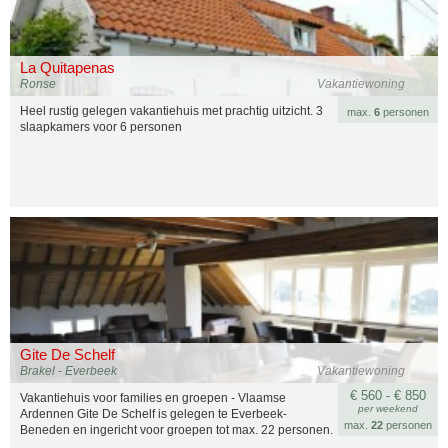
La Quitapenas
Ronse
Vakantiewoning
Heel rustig gelegen vakantiehuis met prachtig uitzicht. 3
max.
6
personen
slaapkamers voor 6 personen
Gite De Schelf
Brakel - Everbeek
Vakantiewoning
€ 560 - € 850
Vakantiehuis voor families en groepen - Vlaamse
per weekend
Ardennen Gite De Schelf is gelegen te Everbeek-
max.
22
personen
Beneden en ingericht voor groepen tot max. 22 personen.