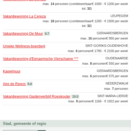
max.
14
personen (combineerbaar
€ 1000 - € 1200
per week
tot:
32
)
LEUPEGEM
Vakantiewoning La Cereza
max.
18
personen (combineerbaar
€ 1200 - € 1500
per week
tot:
32
)
GERAARDSBERGEN
Vakantiewoning De Muur
9.7
max.
16
personen
€ 950
per week
SINT-GORIKS-OUDENHOVE
Unieke Wellness-boerderij
max.
6
personen
€ 1795 - € 2100
per week
OUDENAARDE
Vakantiewoning d'Eenaemsche Vierschaere ***
max.
8
personen
€ 550
per week
GERAARDSBERGEN
Kapelmuur
max.
6
personen
€ 575
per week
NEDERZWALM
Aire de Repos
9.8
max.
7
personen
SINT-MARIA-LIERDE
Vakantiewoning Gastenverblijf Roeskouter
10.0
max.
9
personen
€ 1166 - € 1922
per week
Stad, gemeente of regio