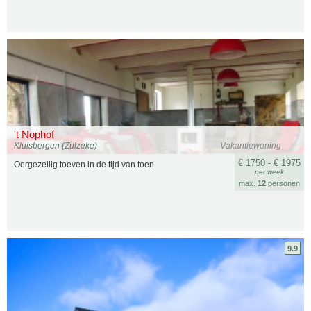
't Nophof
Kluisbergen (Zulzeke)
Vakantiewoning
€ 1750 - € 1975
Oergezellig toeven in de tijd van toen
per week
max.
12
personen
9.9