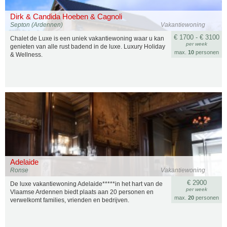
Dirk & Candida Hoeben & Cagnoli
Septon (Ardennen)
Vakantiewoning
€ 1700 - € 3100
Chalet de Luxe is een uniek vakantiewoning waar u kan
per week
genieten van alle rust badend in de luxe. Luxury Holiday
max.
10
personen
& Wellness.
Adelaide
Ronse
Vakantiewoning
€ 2900
De luxe vakantiewoning Adelaide*****in het hart van de
per week
Vlaamse Ardennen biedt plaats aan 20 personen en
max.
20
personen
verwelkomt families, vrienden en bedrijven.