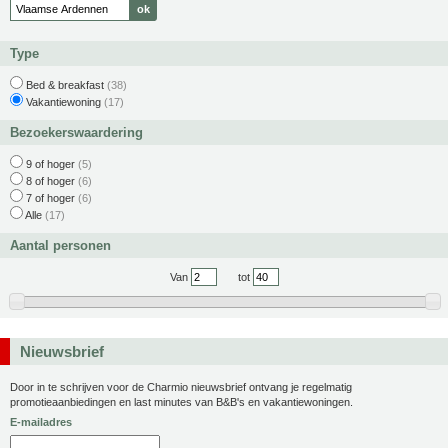
Type
Bed & breakfast
(38)
Vakantiewoning
(17)
Bezoekerswaardering
9 of hoger
(5)
8 of hoger
(6)
7 of hoger
(6)
Alle
(17)
Aantal personen
Van
tot
Nieuwsbrief
Door in te schrijven voor de Charmio nieuwsbrief ontvang je regelmatig
promotieaanbiedingen en last minutes van B&B's en vakantiewoningen.
E-mailadres