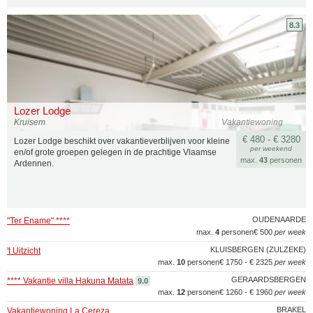
8.3
Lozer Lodge
Kruisem
Vakantiewoning
€ 480 - € 3280
Lozer Lodge beschikt over vakantieverblijven voor kleine
per weekend
en/of grote groepen gelegen in de prachtige Vlaamse
max.
43
personen
Ardennen.
OUDENAARDE
"Ter Ename" ****
max.
4
personen
€ 500
per week
KLUISBERGEN (ZULZEKE)
't Uitzicht
max.
10
personen
€ 1750 - € 2325
per week
GERAARDSBERGEN
**** Vakantie villa Hakuna Matata
9.0
max.
12
personen
€ 1260 - € 1960
per week
BRAKEL
Vakantiewoning La Cereza