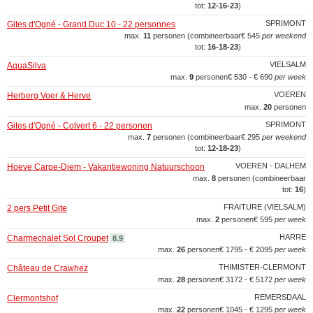
tot:
12‑16‑23
)
SPRIMONT
Gites d'Ogné - Grand Duc 10 - 22 personnes
max.
11
personen (combineerbaar
€ 545
per weekend
tot:
16‑18‑23
)
VIELSALM
AquaSilva
max.
9
personen
€ 530 - € 690
per week
VOEREN
Herberg Voer & Herve
max.
20
personen
SPRIMONT
Gites d'Ogné - Colvert 6 - 22 personen
max.
7
personen (combineerbaar
€ 295
per weekend
tot:
12‑18‑23
)
VOEREN - DALHEM
Hoeve Carpe-Diem - Vakantiewoning Natuurschoon
max.
8
personen (combineerbaar
tot:
16
)
FRAITURE (VIELSALM)
2 pers Petit Gite
max.
2
personen
€ 595
per week
HARRE
Charmechalet Sol Croupet
8.9
max.
26
personen
€ 1795 - € 2095
per week
THIMISTER-CLERMONT
Château de Crawhez
max.
28
personen
€ 3172 - € 5172
per week
REMERSDAAL
Clermontshof
max.
22
personen
€ 1045 - € 1295
per week