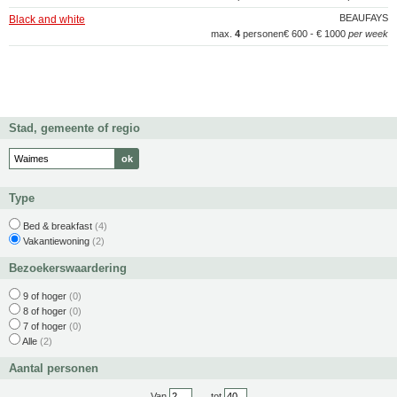
BEAUFAYS
Black and white
max.
4
personen
€ 600 - € 1000
per week
Stad, gemeente of regio
Type
Bed & breakfast
(4)
Vakantiewoning
(2)
Bezoekerswaardering
9 of hoger
(0)
8 of hoger
(0)
7 of hoger
(0)
Alle
(2)
Aantal personen
Van
tot