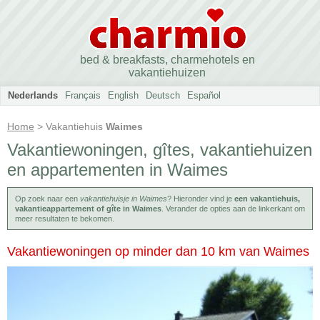
bed & breakfasts, charmehotels en
vakantiehuizen
Nederlands
Français
English
Deutsch
Español
Home
> Vakantiehuis
Waimes
Vakantiewoningen, gîtes, vakantiehuizen
en appartementen in Waimes
Op zoek naar een
vakantiehuisje in Waimes
? Hieronder vind je
een vakantiehuis,
vakantieappartement of gîte in Waimes
. Verander de opties aan de linkerkant om
meer resultaten te bekomen.
Vakantiewoningen op minder dan 10 km van Waimes