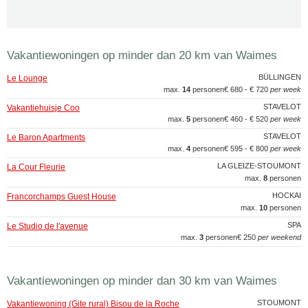
Vakantiewoningen op minder dan 20 km van Waimes
BÜLLINGEN
Le Lounge
max.
14
personen
€ 680 - € 720
per week
STAVELOT
Vakantiehuisje Coo
max.
5
personen
€ 460 - € 520
per week
STAVELOT
Le Baron Apartments
max.
4
personen
€ 595 - € 800
per week
LA GLEIZE-STOUMONT
La Cour Fleurie
max.
8
personen
HOCKAI
Francorchamps Guest House
max.
10
personen
SPA
Le Studio de l'avenue
max.
3
personen
€ 250
per weekend
Vakantiewoningen op minder dan 30 km van Waimes
STOUMONT
Vakantiewoning (Gite rural) Bisou de la Roche