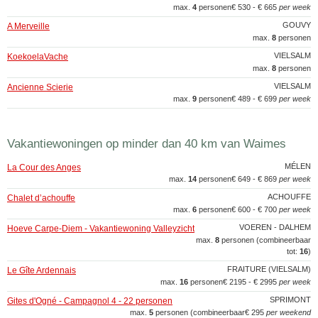
max.
4
personen
€ 530 - € 665
per week
GOUVY
A Merveille
max.
8
personen
VIELSALM
KoekoelaVache
max.
8
personen
VIELSALM
Ancienne Scierie
max.
9
personen
€ 489 - € 699
per week
Vakantiewoningen op minder dan 40 km van Waimes
MÉLEN
La Cour des Anges
max.
14
personen
€ 649 - € 869
per week
ACHOUFFE
Chalet d’achouffe
max.
6
personen
€ 600 - € 700
per week
VOEREN - DALHEM
Hoeve Carpe-Diem - Vakantiewoning Valleyzicht
max.
8
personen (combineerbaar
tot:
16
)
FRAITURE (VIELSALM)
Le Gîte Ardennais
max.
16
personen
€ 2195 - € 2995
per week
SPRIMONT
Gites d'Ogné - Campagnol 4 - 22 personen
max.
5
personen (combineerbaar
€ 295
per weekend