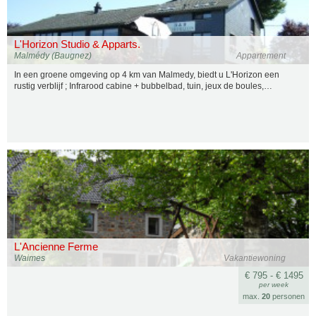
L'Horizon Studio & Apparts.
Malmédy (Baugnez)
Appartement
In een groene omgeving op 4 km van Malmedy, biedt u L'Horizon een
rustig verblijf ; Infrarood cabine + bubbelbad, tuin, jeux de boules,…
L'Ancienne Ferme
Waimes
Vakantiewoning
€ 795 - € 1495
per week
max.
20
personen