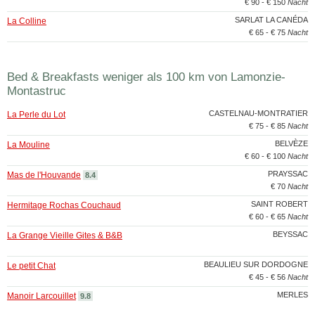
€ 90 - € 150
Nacht
SARLAT LA CANÉDA
La Colline
€ 65 - € 75
Nacht
Bed & Breakfasts weniger als 100 km von Lamonzie-
Montastruc
CASTELNAU-MONTRATIER
La Perle du Lot
€ 75 - € 85
Nacht
BELVÈZE
La Mouline
€ 60 - € 100
Nacht
PRAYSSAC
Mas de l'Houvande
8.4
€ 70
Nacht
SAINT ROBERT
Hermitage Rochas Couchaud
€ 60 - € 65
Nacht
BEYSSAC
La Grange Vieille Gites & B&B
BEAULIEU SUR DORDOGNE
Le petit Chat
€ 45 - € 56
Nacht
MERLES
Manoir Larcouillet
9.8