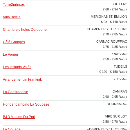
SOUILLAC
Terre2princes
€ 68 - € 94
Nacht
MERIGNAS ST. EMILION
Villa Beylie
€ 98 - € 148
Nacht
CHAMPNIERS ET REILHAC
Chambre d'hotes Dordogne
€ 70 - € 85
Nacht
CARNAC ROUFFIAC
Côté Granges
€ 75 - € 85
Nacht
PRAYSSAC
Le Verger
€ 50 - € 60
Nacht
TUDEILS
Les Instants Volés
€ 120 - € 150
Nacht
BEYSSAC
Arrangement in Frankrijk
CAMIRAN
La Camiranaise
€ 90 - € 95
Nacht
DOURNAZAC
Hondencamping La Soupeze
VIRE SUR LOT
B&B Maison Du Port
€ 50 - € 70
Nacht
CHAMPNIERS ET REILHAC
La Couade