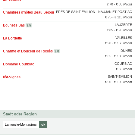
€ 70 - € 85
Nacht
PRÈS DE SAINT EMILION - NAUJAN ET POSTIAC
Chambres d'hôtes Beau Séjour
€ 75 - € 115
Nacht
LAUZERTE
Bounetis Bas
9.5
€ 85 - € 95
Nacht
VALEILLES
La Bordette
€ 90 - € 150
Nacht
DUNES
Charme et Douceur de Rosiès
9.8
€ 65 - € 100
Nacht
COURBIAC
Domaine Courbiac
€ 65
Nacht
SAINT-EMILION
Ilôt-Vignes
€ 90 - € 105
Nacht
Stadt oder Region