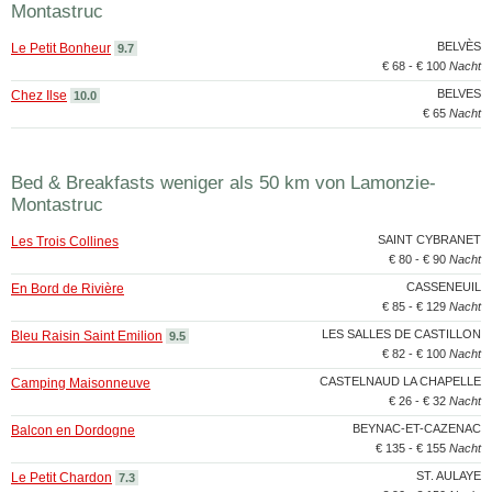
Montastruc
BELVÈS
Le Petit Bonheur
9.7
€ 68 - € 100
Nacht
BELVES
Chez Ilse
10.0
€ 65
Nacht
Bed & Breakfasts weniger als 50 km von Lamonzie-
Montastruc
SAINT CYBRANET
Les Trois Collines
€ 80 - € 90
Nacht
CASSENEUIL
En Bord de Rivière
€ 85 - € 129
Nacht
LES SALLES DE CASTILLON
Bleu Raisin Saint Emilion
9.5
€ 82 - € 100
Nacht
CASTELNAUD LA CHAPELLE
Camping Maisonneuve
€ 26 - € 32
Nacht
BEYNAC-ET-CAZENAC
Balcon en Dordogne
€ 135 - € 155
Nacht
ST. AULAYE
Le Petit Chardon
7.3