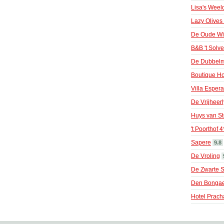
Lisa's Weel
Lazy Olives
De Oude Wi
B&B 't Solve
De Dubbel
Boutique Ho
Villa Esper
De Vrijheer
Huys van S
't Poorthof 4
Sapere
9.8
De Vroling
De Zwarte S
Den Bongae
Hotel Prach