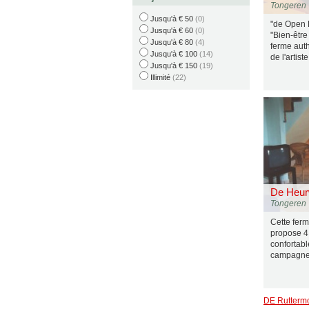
Tongeren
Jusqu'à € 50
(0)
"de Open P
Jusqu'à € 60
(0)
"Bien-être
Jusqu'à € 80
(4)
ferme aut
Jusqu'à € 100
(14)
de l'artist
Jusqu'à € 150
(19)
Illimité
(22)
De Heur
Tongeren
Cette fer
propose 4
confortabl
campagne
DE Rutterm