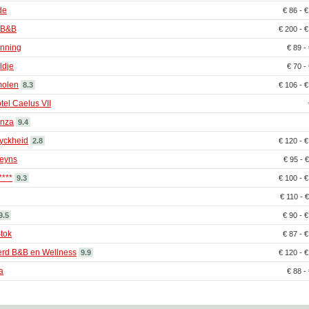
de
€ 86 - 
 B&B
€ 200 - 
nning
€ 89 -
ldje
€ 70 -
molen
8.3
€ 106 - 
tel Caelus VII
anza
9.4
lyckheid
2.8
€ 120 - 
teyns
€ 95 - 
****
9.3
€ 100 - 
€ 110 - 
9.5
€ 90 - 
tok
€ 87 - 
rd B&B en Wellness
9.9
€ 120 - 
a
€ 88 -