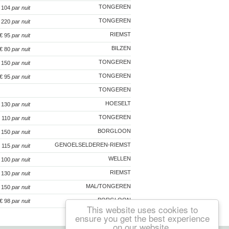
TONGEREN
€ 104
par nuit
TONGEREN
€ 220
par nuit
RIEMST
 € 95
par nuit
BILZEN
 € 80
par nuit
TONGEREN
€ 150
par nuit
TONGEREN
€ 95
par nuit
TONGEREN
HOESELT
€ 130
par nuit
TONGEREN
€ 110
par nuit
BORGLOON
€ 150
par nuit
GENOELSELDEREN-RIEMST
€ 115
par nuit
WELLEN
€ 100
par nuit
RIEMST
€ 130
par nuit
MAL/TONGEREN
€ 150
par nuit
BORGLOON
 € 98
par nuit
This website uses cookies to
ensure you get the best experience
on our website.