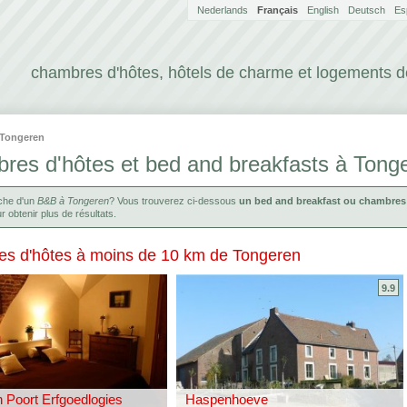
Nederlands
Français
English
Deutsch
Es
chambres d'hôtes, hôtels de charme et logements 
Tongeren
res d'hôtes et bed and breakfasts à Tong
rche d'un
B&B à Tongeren
? Vous trouverez ci-dessous
un bed and breakfast ou chambres
 obtenir plus de résultats.
s d'hôtes à moins de 10 km de Tongeren
9.9
 Poort Erfgoedlogies
Haspenhoeve