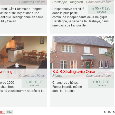
Chambres d'hôtes
Herstappe - Tongeren
Chambres d'hôtes
€ 95 - € 125
oort" Gîte Patrimoine Tongres.
Haspenhoeve est situé
par nuit
 d'une autre façon" dans une
dans la plus petite
hentique Hesbignonne en carré
commune indépendante de la Belgique:
e Tilly Gielen
Herstappe, la perle de la Hesbaye, dans
une oasis de tranquillité.
9.3
winning
B & B Stralingsvrije Oase
Chambres d'hôtes
Riemst
Chambres d'hôtes
€ 70 - € 115
€ 80 - € 90
me de 1900
Chambres d'hôtes.
par nuit
par nuit
 chambres
Fumer interdit, même
es où vous pourrez apprécier la
dans les jardins.
.
olen
10.0
€ 115 - 