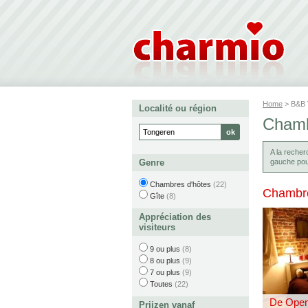
Home
> B&B
Localité ou région
Chamb
A la reche
Genre
gauche pour
Chambres d'hôtes
(22)
Chambre
Gîte
(8)
Appréciation des
visiteurs
9 ou plus
(8)
8 ou plus
(9)
7 ou plus
(9)
Toutes
(22)
De Open
Prijzen vanaf