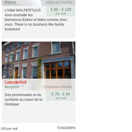
Riemst
Hôtel de charme
€ 86 - € 129
L’hôtel MALPERTUUS
par nuit
vous souhaite les
bienvenus Entrez et faites comme chez
vous. There is no business like family
business!
Loonderhof
Borgloon
Chambres d'hôtes
€ 78 - € 94
Des promenades et du
par nuit
cyclisme au coeur de la
Hesbaye
TONGEREN
€ 140
par nuit