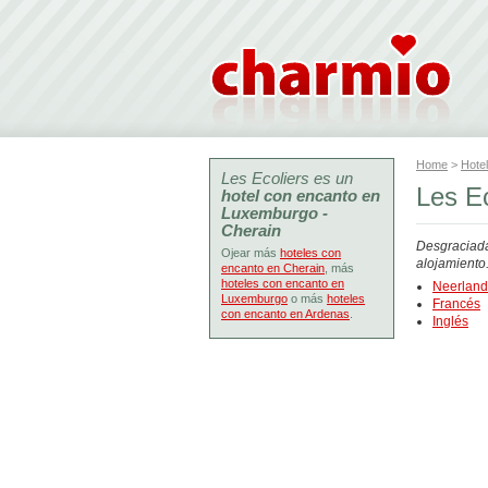
Home
>
Hote
Les Ecoliers es un
Les Ec
hotel con encanto en
Luxemburgo -
Cherain
Desgraciada
Ojear más
hoteles con
alojamiento
encanto en Cherain
, más
hoteles con encanto en
Neerlan
Luxemburgo
o más
hoteles
Francés
con encanto en Ardenas
.
Inglés