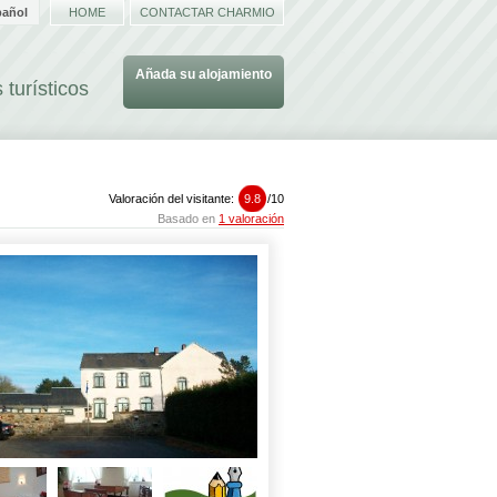
pañol
HOME
CONTACTAR CHARMIO
Añada su alojamiento
 turísticos
Valoración del visitante:
9.8
/
10
Basado en
1 valoración