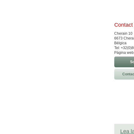
Contact
Cherain 10
6673 Chera
Bélgica
Tel: +32(0)
Página web
So
Contac
Lea l