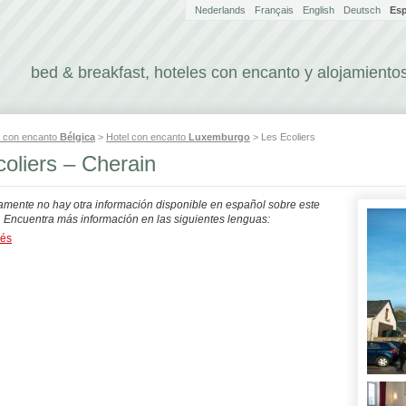
Nederlands
Français
English
Deutsch
Es
bed & breakfast, hoteles con encanto y alojamientos
l con encanto
Bélgica
>
Hotel con encanto
Luxemburgo
> Les Ecoliers
oliers – Cherain
mente no hay otra información disponible en español sobre este
. Encuentra más información en las siguientes lenguas:
dés