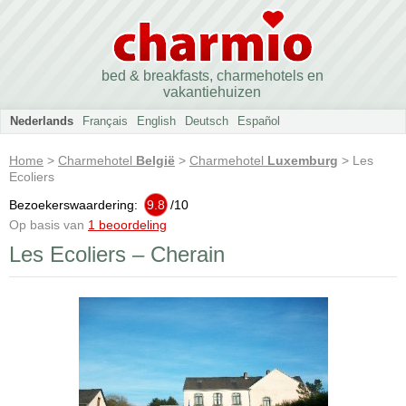
bed & breakfasts, charmehotels en
vakantiehuizen
Nederlands
Français
English
Deutsch
Español
Home
>
Charmehotel
België
>
Charmehotel
Luxemburg
> Les
Ecoliers
Bezoekerswaardering:
9.8
/
10
Op basis van
1 beoordeling
Les Ecoliers – Cherain