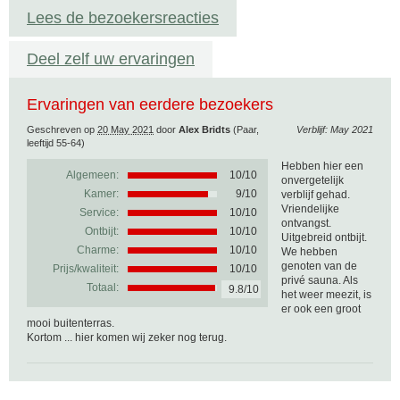
Lees de bezoekersreacties
Deel zelf uw ervaringen
Ervaringen van eerdere bezoekers
Geschreven op
20 May 2021
door
Alex Bridts
(Paar,
Verblijf: May 2021
leeftijd 55-64)
Hebben hier een
Algemeen:
10
/
10
onvergetelijk
Kamer:
9/10
verblijf gehad.
Vriendelijke
Service:
10/10
ontvangst.
Ontbijt:
10/10
Uitgebreid ontbijt.
Charme:
10/10
We hebben
genoten van de
Prijs/kwaliteit:
10/10
privé sauna. Als
Totaal:
9.8/10
het weer meezit, is
er ook een groot
mooi buitenterras.
Kortom ... hier komen wij zeker nog terug.