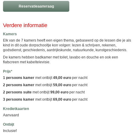
Reservatieaanvraag
Verdere informatie
Kamers
Elk van de 7 kamers heeft een eigen thema, gebaseerd op de lessen die je als
kind in dit oude dorpschooltje kon volgen: lezen & schrijven, rekenen,
godsdienst, geschiedenis, aardrijkskunde, natuurkunde, kunstgeschiedenis.
De kamers hebben badkamer met toilet, lavabo en douche en ook een
flatscreen met kabeltelevisie.
Prijs*
1 persoons kamer
met ontbijt
49,00 euro
per nacht
2 persoons kamer
met ontbijt
59,00 euro
per nacht
2 persoons suite
met ontbijt
99,00 euro
per nacht
3 persoons kamer
met ontbijt
69,00 euro
per nacht
Kredietkaarten
Aanvaard
Ontbijt
Inclusief