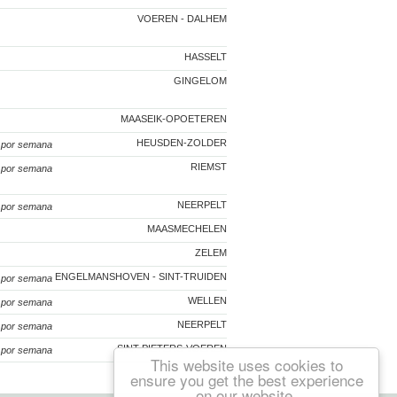
VOEREN - DALHEM
HASSELT
GINGELOM
MAASEIK-OPOETEREN
HEUSDEN-ZOLDER
5
por semana
RIEMST
0
por semana
NEERPELT
5
por semana
MAASMECHELEN
ZELEM
ENGELMANSHOVEN - SINT-TRUIDEN
5
por semana
WELLEN
0
por semana
NEERPELT
5
por semana
SINT-PIETERS-VOEREN
0
por semana
This website uses cookies to
ensure you get the best experience
on our website.