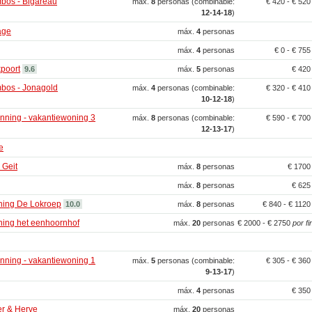
bos - Bigareau
máx.
8
personas (combinable:
€ 420 - € 52
12‑14‑18
)
age
máx.
4
personas
máx.
4
personas
€ 0 - € 75
poort
9.6
máx.
5
personas
€ 42
bos - Jonagold
máx.
4
personas (combinable:
€ 320 - € 41
10‑12‑18
)
ning - vakantiewoning 3
máx.
8
personas (combinable:
€ 590 - € 70
12‑13‑17
)
e
 Geit
máx.
8
personas
€ 170
máx.
8
personas
€ 62
ning De Lokroep
10.0
máx.
8
personas
€ 840 - € 112
ing het eenhoornhof
máx.
20
personas
€ 2000 - € 2750
por f
ning - vakantiewoning 1
máx.
5
personas (combinable:
€ 305 - € 36
9‑13‑17
)
máx.
4
personas
€ 35
r & Herve
máx.
20
personas