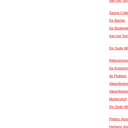
Aan het Tom
Sauna Cott
De Barrier
De Bosbeek
Aan het Tom
De Oude Win
Rikkeshoev
De Koperen
de Pluktuin
Vakantiewo
Vakantiewon
Martenshof
De Oude Win
Pieters Huis
Herberg Voe