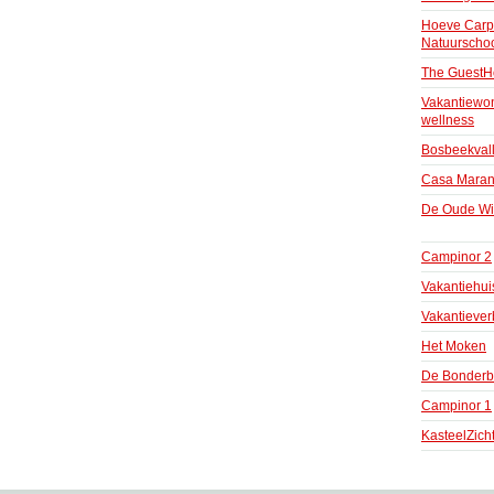
Hoeve Carp
Natuurscho
The GuestH
Vakantiewon
wellness
Bosbeekvall
Casa Mara
De Oude Win
Campinor 2
Vakantiehui
Vakantieverb
Het Moken
De Bonderb
Campinor 1
KasteelZich