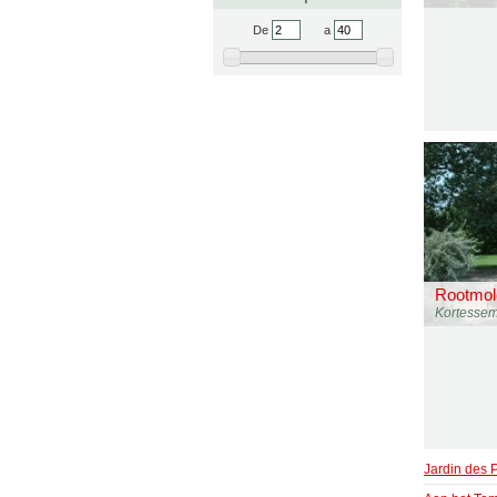
De
a
Rootmol
Kortesse
Jardin des