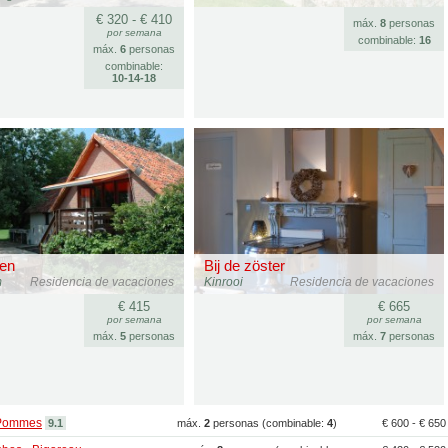
€ 320 - € 410
máx.
8
personas
por semana
combinable:
16
máx.
6
personas
combinable:
10‑14‑18
en
Bij de zöster
m
Residencia de vacaciones
Kinrooi
Residencia de vacaciones
€ 415
€ 665
por semana
por semana
máx.
5
personas
máx.
7
personas
 Pommes
9.1
máx.
2
personas (combinable:
4
)
€ 600 - € 65