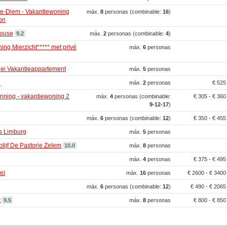
e-Diem - Vakantiewoning
máx.
8
personas (combinable:
16
)
on
ouse
9.2
máx.
2
personas (combinable:
4
)
ing Mierzicht***** met privé
máx.
6
personas
ei Vakantieappartement
máx.
5
personas
n
máx.
2
personas
€ 52
ning - vakantiewoning 2
máx.
4
personas (combinable:
€ 305 - € 36
9‑12‑17
)
máx.
6
personas (combinable:
12
)
€ 350 - € 45
s Limburg
máx.
5
personas
lijf De Pastorie Zelem
10.0
máx.
8
personas
máx.
4
personas
€ 375 - € 49
ei
máx.
16
personas
€ 2600 - € 340
máx.
6
personas (combinable:
12
)
€ 490 - € 206
t
9.5
máx.
8
personas
€ 800 - € 85