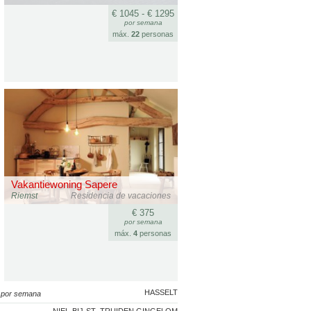
€ 1045 - € 1295
por semana
máx.
22
personas
Vakantiewoning Sapere
Riemst
Residencia de vacaciones
€ 375
por semana
máx.
4
personas
HASSELT
0
por semana