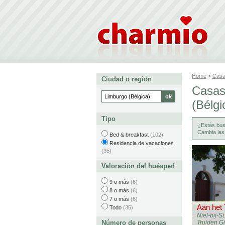
Home
>
Casa
Ciudad o región
Casas
(Bélgi
Tipo
¿Estás bu
Cambia las
Bed & breakfast
(102)
Residencia de vacaciones
(35)
Valoración del huésped
9 o más
(6)
8 o más
(6)
7 o más
(6)
Aan het
Todo
(35)
Niel-bij-St
Número de personas
Truiden G