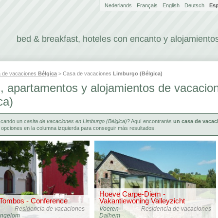
Nederlands
Français
English
Deutsch
Es
bed & breakfast, hoteles con encanto y alojamientos
 de vacaciones
Bélgica
> Casa de vacaciones
Limburgo (Bélgica)
, apartamentos y alojamientos de vacacio
ca)
scando un
casita de vacaciones en Limburgo (Bélgica)
? Aquí encontrarás
un casa de vacac
 opciones en la columna izquierda para conseguir más resultados.
Hoeve Carpe-Diem -
 Tombos - Conference
Vakantiewoning Valleyzicht
.-
Residencia de vacaciones
Voeren -
Residencia de vacaciones
ingelom
Dalhem