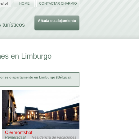
pañol
HOME
CONTACTAR CHARMIO
Añada su alojamiento
 turísticos
nes en Limburgo
iones o apartamento en Limburgo (Bélgica)
.
Clermontshof
Remersdaal
Residencia de vacaciones