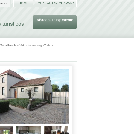
pañol
HOME
CONTACTAR CHARMIO
Añada su alojamiento
 turísticos
s
Westhoek
> Vakantiewoning Wisteria