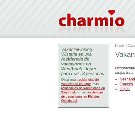
Home
>
Casa
Vakantiewoning
Vakant
Wisteria es una
residencia de
vacaciones en
Westhoek - Ieper
Desgraciada
para máx. 8 personas
alojamiento
Neerlan
Ojear más
residencias de
vacaciones en Ieper
, más
Francés
residencias de vacaciones en
Inglés
Westhoek
o más
residencias
de vacaciones en Flandes
Occidental
.