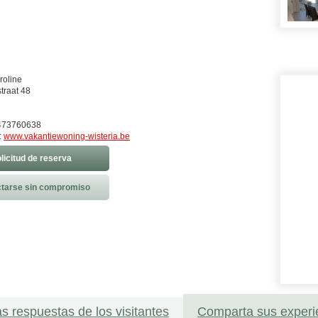
roline
traat 48
473760638
:
www.vakantiewoning-wisteria.be
licitud de reserva
tarse sin compromiso
as respuestas de los visitantes
Comparta sus experi