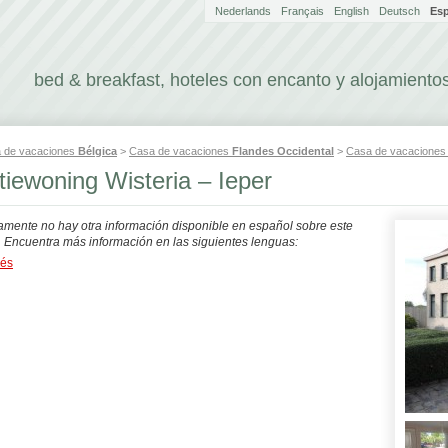
Nederlands
Français
English
Deutsch
Es
bed & breakfast, hoteles con encanto y alojamientos
 de vacaciones
Bélgica
>
Casa de vacaciones
Flandes Occidental
>
Casa de vacacione
iewoning Wisteria – Ieper
mente no hay otra información disponible en español sobre este
. Encuentra más información en las siguientes lenguas:
dés