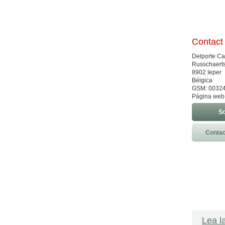
Contact
Delporte Ca
Russchaerts
8902 Ieper
Bélgica
GSM: 0032
Página web
So
Contac
Lea l