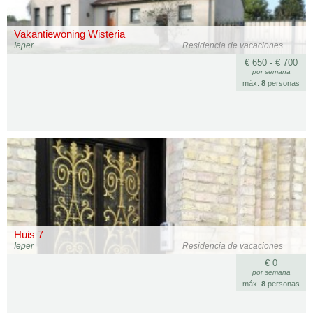
Vakantiewoning Wisteria
Ieper
Residencia de vacaciones
€ 650 - € 700
por semana
máx.
8
personas
Huis 7
Ieper
Residencia de vacaciones
€ 0
por semana
máx.
8
personas