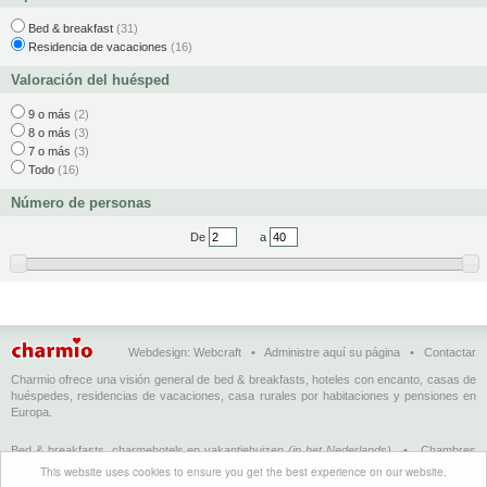
Bed & breakfast
(31)
Residencia de vacaciones
(16)
Valoración del huésped
9 o más
(2)
8 o más
(3)
7 o más
(3)
Todo
(16)
Número de personas
De
a
Webdesign:
Webcraft
•
Administre aquí su página
•
Contactar
Charmio ofrece una visión general de bed & breakfasts, hoteles con encanto, casas de
huéspedes, residencias de vacaciones, casa rurales por habitaciones y pensiones en
Europa.
Bed & breakfasts, charmehotels en vakantiehuizen
(in het Nederlands)
•
Chambres
d'hôtes, hôtels de charme et logements de vacances
(en français)
•
Bed &
This website uses cookies to ensure you get the best experience on our website.
breakfasts, charming hotels and holiday accommodations
(in English)
•
Bed &