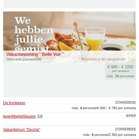
Vakantiewoning " Belle Vue "
Geluveld Zonnebeke
Residencia de vacaciones
€ 945 - € 1050
por semana
máx.
10
personas
ZONNEBEKE
De Kortekeer
máx.
4
personas
€ 450 - € 790
por semana
IEPER
IeperMarketSquare
1.0
ZONNEBEKE
Vakantiehuis "Oscma"
máx.
4
personas
€ 360
por semana