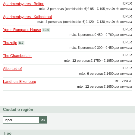
IEPER
Apartmentsypres - Belfort
máx.
2
personas (combinable:
6
)
€ 95 - € 105
por fin de semana
IEPER
Apartmentsypres - Kathedraal
máx.
4
personas (combinable:
6
)
€ 120 - € 130
por fin de semana
IEPER
Ypres Ramparts House
10.0
máx.
6
personas
€ 450 - € 760
por semana
IEPER
Thuzetje
8.7
máx.
5
personas
€ 300 - € 450
por semana
IEPER
The Chamberlain
máx.
12
personas
€ 1750 - € 1950
por semana
IEPER
Albertushof
máx.
6
personas
€ 1400
por semana
BOEZINGE
Landhuis Eikenburg
máx.
12
personas
€ 1650
por semana
Ciudad o región
Tipo