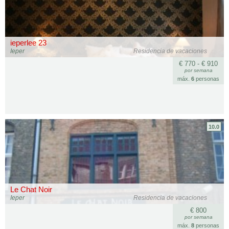
ieperlee 23
Ieper
Residencia de vacaciones
€ 770 - € 910
por semana
máx.
6
personas
10.0
Le Chat Noir
Ieper
Residencia de vacaciones
€ 800
por semana
máx.
8
personas