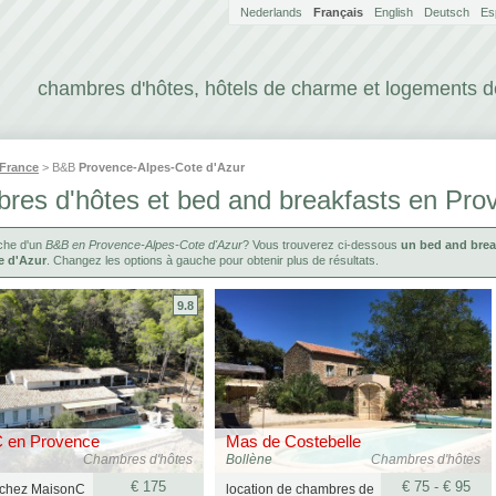
Nederlands
Français
English
Deutsch
Es
chambres d'hôtes, hôtels de charme et logements 
France
> B&B
Provence-Alpes-Cote d'Azur
res d'hôtes et bed and breakfasts en Pro
rche d'un
B&B en Provence-Alpes-Cote d'Azur
? Vous trouverez ci-dessous
un bed and brea
e d'Azur
. Changez les options à gauche pour obtenir plus de résultats.
9.8
 en Provence
Mas de Costebelle
Chambres d'hôtes
Bollène
Chambres d'hôtes
€ 175
€ 75 - € 95
 chez MaisonC
location de chambres de