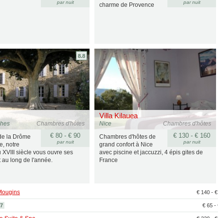
par nuit
par nuit
charme de Provence
8.8
Villa Kilauea
ches
Chambres d'hôtes
Nice
Chambres d'hôtes
€ 80 - € 90
€ 130 - € 160
de la Drôme
Chambres d'hôtes de
par nuit
par nuit
e, notre
grand confort à Nice
 XVIII siècle vous ouvre ses
avec piscine et jaccuzzi, 4 épis gites de
t au long de l'année.
France
Mougins
€ 140 - 
.7
€ 65 -