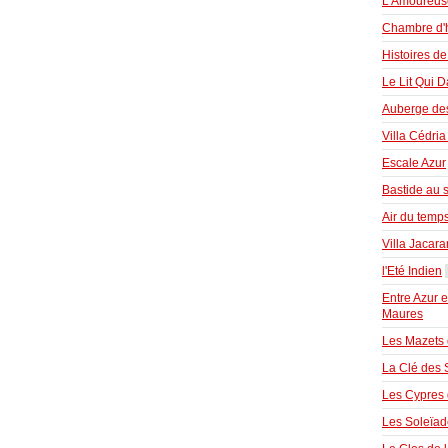
L'Amoureus
Chambre d'h
Histoires de
Le Lit Qui 
Auberge de
Villa Cédri
Escale Azur
Bastide au s
Air du temp
Villa Jacar
l'Eté Indien
Entre Azur e
Maures
Les Mazets
La Clé des
Les Cypres
Les Soleïad