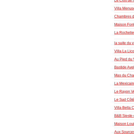
Le Clos de 
Villa Menus
Chambres d
Maison Fon
La Rochelie
la suite du 
Villa La Lic
Au Pied du 
Bastide Ave
Mas du Cha
La Mexicai
Le Rayon Ve
Le Sud Côté
Villa Bella 
B&B Sieste
Maison Loui
Aux Source