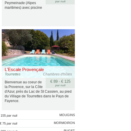
par nuit
Peymeinade (Alpes
maritimes) avec piscine
L'Escale Provençale
Tourrettes
Chambres d'hôtes
€ 89 - € 125
Bienvenue au coeur de
par nuit
la Provence, sur la Côte
d'Azur, près du Lac de St Cassien, au pied
du Village de Tourrettes dans le Pays de
Fayence.
MOUGINS
€ 155
par nuit
MORMOIRON
 € 75
par nuit
PUGET