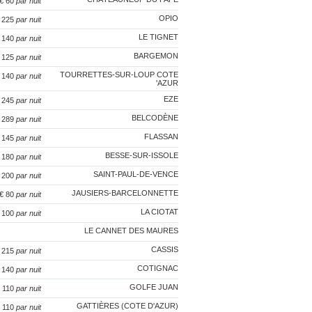
€ 60
par nuit
OPIO
€ 225
par nuit
LE TIGNET
€ 140
par nuit
BARGEMON
€ 125
par nuit
TOURRETTES-SUR-LOUP COTE
€ 140
par nuit
'AZUR
EZE
€ 245
par nuit
BELCODÈNE
€ 289
par nuit
FLASSAN
€ 145
par nuit
BESSE-SUR-ISSOLE
€ 180
par nuit
SAINT-PAUL-DE-VENCE
€ 200
par nuit
JAUSIERS-BARCELONNETTE
 € 80
par nuit
LA CIOTAT
€ 100
par nuit
LE CANNET DES MAURES
CASSIS
€ 215
par nuit
COTIGNAC
€ 140
par nuit
GOLFE JUAN
€ 110
par nuit
GATTIÈRES (COTE D'AZUR)
€ 110
par nuit