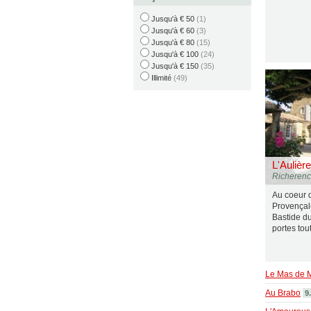
Jusqu'à € 50
(1)
Jusqu'à € 60
(3)
Jusqu'à € 80
(15)
Jusqu'à € 100
(24)
Jusqu'à € 150
(35)
Illimité
(49)
L'Aulière
Richeren
Au coeur 
Provençal
Bastide du
portes tou
Le Mas de 
Au Brabo
9