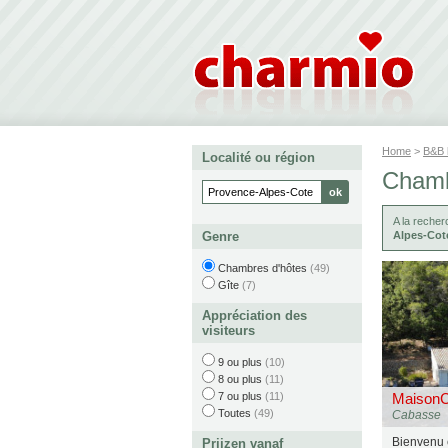
Home
>
B&B
Localité ou région
Chamb
A la reche
Genre
Alpes-Cot
Chambres d'hôtes
(49)
Gîte
(7)
Appréciation des
visiteurs
9 ou plus
(10)
8 ou plus
(11)
7 ou plus
(11)
MaisonC
Toutes
(49)
Cabasse
Bienvenu
Prijzen vanaf