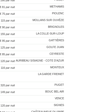
€ 280
par nuit
METHAMIS
 € 81
par nuit
PIOLENC
 € 75
par nuit
MOLLANS SUR OUVÉZE
€ 115
par nuit
BRIGNOLES
 € 90
par nuit
LA COLLE-SUR-LOUP
€ 155
par nuit
GATTIÈRES
 € 95
par nuit
GOLFE JUAN
€ 125
par nuit
CEYRESTE
 € 85
par nuit
AURIBEAU S/SIAGNE - COTE D'AZUR
€ 120
par nuit
MONTEUX
€ 116
par nuit
LA GARDE FREINET
PUGET
€ 320
par nuit
BOUC BEL AIR
€ 149
par nuit
VENCE
SIGNES
€ 120
par nuit
CHÂTEAUNEUF DU PAPE