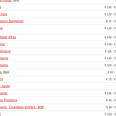
la Cerise
10.0
e
€ 140 - 
'Azur
€ 120 - 
taines Bargemon
€ 75 - 
re
€ 120 - 
village d'Eze
€ 190 - 
orne
€ 109 - 
Ventoux
€ 115 - 
llanne
€ 140 - 
noine
€ 160 - 
ne
10.0
€ 60 -
rt
€ 75 - 
 Jardin
Cassis
€ 195 - 
 en Provence
€ 95 - 
jane - Chambres d'Hôtes - BnB
€ 80 - 
s
€ 100 - 