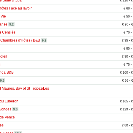
e Suite & Spa
€ 220 - 
ôtes Face au lavoir
€ 68 -
 Vie
€ 50 -
Danse
9.2
€ 98 - 
s Censiès
€ 70 -
a Chambres d'Hôtes / B&B
9.2
€ 95 - 
€ 85 -
oleil
€ 90 - 
s
€ 75 -
anda B&B
€ 100 - 
9.3
€ 66 - 
t Maures, Bay of St Tropez/Les
 du Luberon
€ 105 - 
 Songes
9.6
€ 129 - 
 de Vence
es
€ 80 - 