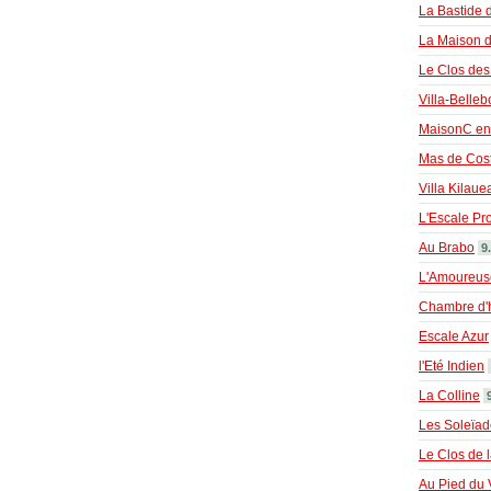
La Bastide
La Maison d
Le Clos des
Villa-Belleb
MaisonC en
Mas de Cost
Villa Kilaue
L'Escale Pr
Au Brabo
9
L'Amoureus
Chambre d'h
Escale Azur
l'Eté Indien
La Colline
Les Soleïad
Le Clos de 
Au Pied du 