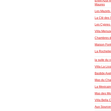
Entre Azur e
Maures
Les Mazets
La Clé des
Les Cypres
Villa Menus
Chambres d
Maison Fon
La Rochelie
la suite du 
Villa La Lic
Bastide Ave
Mas du Cha
La Mexicai
Mas des Mic
Villa Bella 
Aux Source