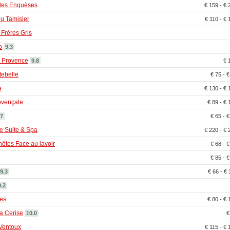
 des Enquèses
€ 159 - €
u Tamisier
€ 110 - €
 Frères Gris
o
9.3
 Provence
9.8
€ 
ebelle
€ 75 - 
a
€ 130 - €
ovençale
€ 89 - €
.7
€ 65 - 
e Suite & Spa
€ 220 - €
ôtes Face au lavoir
€ 68 - 
€ 85 - 
9.3
€ 66 - €
9.2
es
€ 80 - €
la Cerise
10.0
€
Ventoux
€ 115 - €