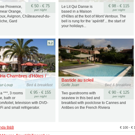
€ 50 - € 75
€ 98 - € 115
se Provence,
Le Lit Qui Danse is
per night
per night
 near Orange,
based in a Maison
oux, Avignon, Châteauneuf-du-
d'Hôtes at the foot of Mont Ventoux. The
èche, Gard
bell is rung for the ‘apéritif’... the start of
your holidays...
9.2
dria Chambres d'Hôtes /
Bastide au soleil
sur-Loup
Bed & breakfast
Golfe Juan
Bed & breakfast
€ 95 - € 155
€ 90 - € 125
ia ***, 3 rooms
Two guestrooms with
per night
per night
ce, bath or
seaview in this bed and
m/toilet, television with DVD-
breakfast with poolclose to Cannes and
Fi and small refrigerator.
Antibes on the French Riviera
anda B&B
€ 100 - €