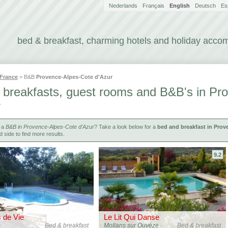
Nederlands
Français
English
Deutsch
Es
bed & breakfast, charming hotels and holiday acc
France
> B&B
Provence-Alpes-Cote d'Azur
 breakfasts, guest rooms and B&B's in Pr
r
r a
B&B in Provence-Alpes-Cote d'Azur
? Take a look below for a
bed and breakfast in Prov
d side to find more results.
9.2
s de Vie
Le Lit Qui Danse
Bed & breakfast
Mollans sur Ouvéze
Bed & breakfast