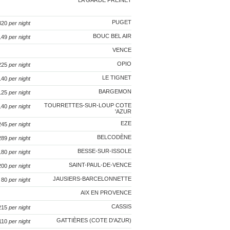
LA GARDE FREINET
PUGET
 320
per night
BOUC BEL AIR
 149
per night
VENCE
OPIO
 225
per night
LE TIGNET
 140
per night
BARGEMON
 125
per night
TOURRETTES-SUR-LOUP COTE
 140
per night
'AZUR
EZE
 245
per night
BELCODÈNE
 289
per night
BESSE-SUR-ISSOLE
 180
per night
SAINT-PAUL-DE-VENCE
 200
per night
JAUSIERS-BARCELONNETTE
€ 80
per night
AIX EN PROVENCE
CASSIS
 215
per night
GATTIÈRES (COTE D'AZUR)
 110
per night