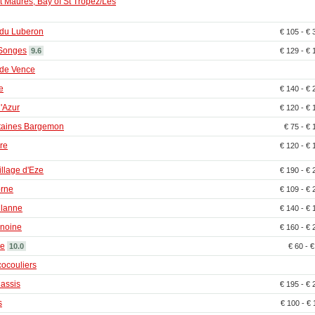
t Maures, Bay of St Tropez/Les
 du Luberon
€ 105 - €
 Songes
9.6
€ 129 - €
 de Vence
e
€ 140 - €
'Azur
€ 120 - €
taines Bargemon
€ 75 - €
re
€ 120 - €
village d'Eze
€ 190 - €
orne
€ 109 - €
llanne
€ 140 - €
noine
€ 160 - €
ne
10.0
€ 60 - 
ocouliers
Cassis
€ 195 - €
s
€ 100 - €