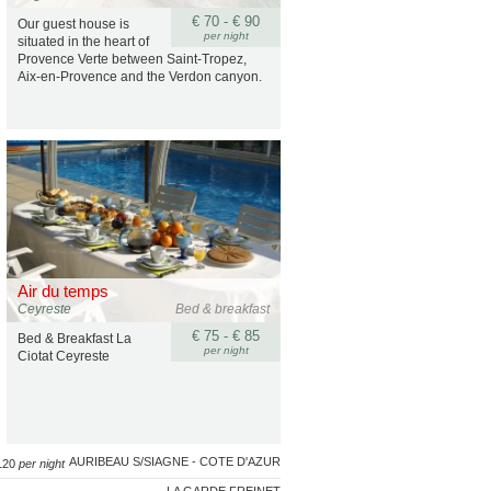
€ 70 - € 90
Our guest house is
per night
situated in the heart of
Provence Verte between Saint-Tropez,
Aix-en-Provence and the Verdon canyon.
Air du temps
Ceyreste
Bed & breakfast
€ 75 - € 85
Bed & Breakfast La
per night
Ciotat Ceyreste
AURIBEAU S/SIAGNE - COTE D'AZUR
 120
per night