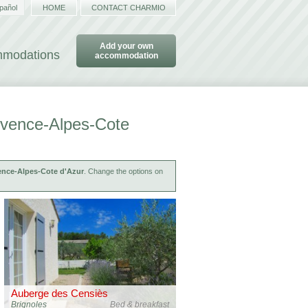
pañol
HOME
CONTACT CHARMIO
Add your own
ommodations
accommodation
ovence-Alpes-Cote
ence-Alpes-Cote d'Azur
. Change the options on
Auberge des Censiès
Brignoles
Bed & breakfast