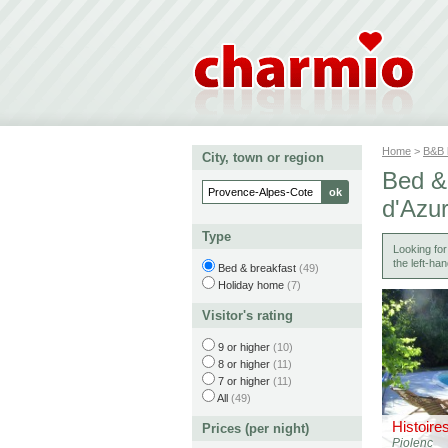
Home
>
B&B
City, town or region
Bed &
d'Azu
Type
Looking fo
the left-han
Bed & breakfast
(49)
Holiday home
(7)
Visitor's rating
9 or higher
(10)
8 or higher
(11)
7 or higher
(11)
All
(49)
Histoire
Prices (per night)
Piolenc