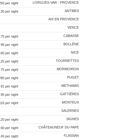
LORGUES-VAR - PROVENCE
 250
per night
ANTIBES
 130
per night
AIX EN PROVENCE
VENCE
CABASSE
175
per night
BOLLÈNE
€ 95
per night
NICE
 160
per night
TOURRETTES
 125
per night
MORMOIRON
€ 75
per night
PUGET
 280
per night
METHAMIS
€ 81
per night
GATTIÈRES
€ 95
per night
MONTEUX
 116
per night
SALERNES
SIGNES
 120
per night
CHÂTEAUNEUF DU PAPE
 60
per night
FLASSAN
 145
per night