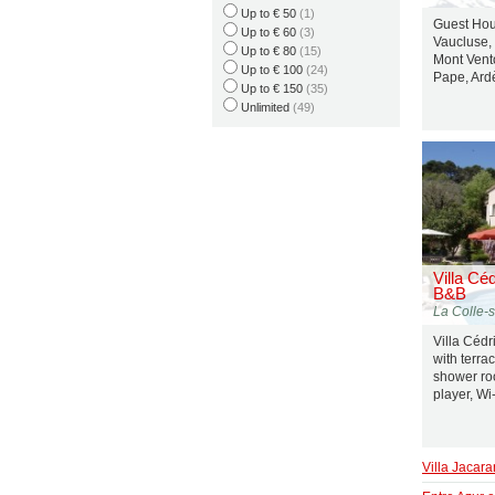
Up to € 50
(1)
Guest Hou
Up to € 60
(3)
Vaucluse,
Up to € 80
(15)
Mont Vent
Up to € 100
(24)
Pape, Ard
Up to € 150
(35)
Unlimited
(49)
Villa Cé
B&B
La Colle-
Villa Cédr
with terra
shower roo
player, Wi-
Villa Jacar