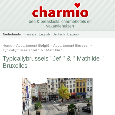
bed & breakfasts, charmehotels en
vakantiehuizen
Nederlands
Français
English
Deutsch
Español
Home
>
Appartement
België
>
Appartement
Brussel
>
Typicallybrussels "Jef " & " Mathilde "
Typicallybrussels "Jef " & " Mathilde " –
Bruxelles