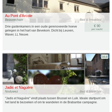
Au Pont d'Arcole
Beauvechain
Bed & breakfast
€ 90
Drie gastenkamers in een oude gerenoveerde hoeve
per nacht
gelegen in het hart van Bevekom. Dicht bij Leuven,
Waver, LL Neuve.
10.0
Jadis et Naguère
Noduwez
Bed & breakfast
"Jadis et Naguère" vindt plaats tussen Brussel en Luik. Ideale startpunt om
het land te bezoeken of om te wandelen in de Brabantse campagne.