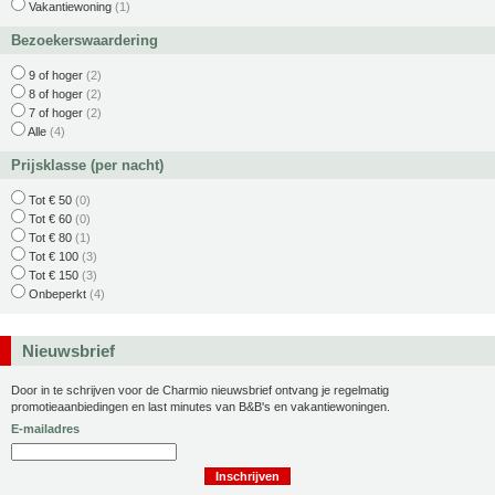
Vakantiewoning
(1)
Bezoekerswaardering
9 of hoger
(2)
8 of hoger
(2)
7 of hoger
(2)
Alle
(4)
Prijsklasse (per nacht)
Tot € 50
(0)
Tot € 60
(0)
Tot € 80
(1)
Tot € 100
(3)
Tot € 150
(3)
Onbeperkt
(4)
Nieuwsbrief
Door in te schrijven voor de Charmio nieuwsbrief ontvang je regelmatig
promotieaanbiedingen en last minutes van B&B's en vakantiewoningen.
E-mailadres