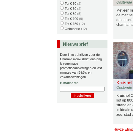
Oostende
Tot € 50
(2)
Tot € 60
(2)
Met een k
Tot € 80
(5)
de mariti
Tot € 100
(9)
de oesterh
Tot € 150
(12)
charmante
Onbeperkt
(12)
Nieuwsbrief
Door in te schrijven voor de
Charmio nieuwsbrief ontvang
je regelmatig
promotieaanbiedingen en last
minutes van B&B's en
vakantiewoningen.
Kruisho
E-mailadres
Oostende
Kruishof 
ligt op 80
strand en
‘n ideale 
zee, stad 
Huyze Elim