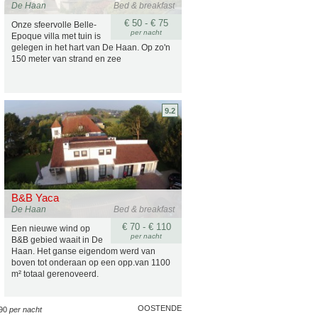
De Haan
Bed & breakfast
€ 50 - € 75
Onze sfeervolle Belle-
per nacht
Epoque villa met tuin is
gelegen in het hart van De Haan. Op zo'n
150 meter van strand en zee
9.2
B&B Yaca
De Haan
Bed & breakfast
€ 70 - € 110
Een nieuwe wind op
per nacht
B&B gebied waait in De
Haan. Het ganse eigendom werd van
boven tot onderaan op een opp.van 1100
m² totaal gerenoveerd.
OOSTENDE
190
per nacht