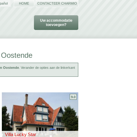
pañol
HOME
CONTACTEER CHARMIO
Uw accommodatie
toevoegen?
n Oostende
 in Oostende
. Verander de opties aan de linkerkant
9.0
Villa Lucky Star