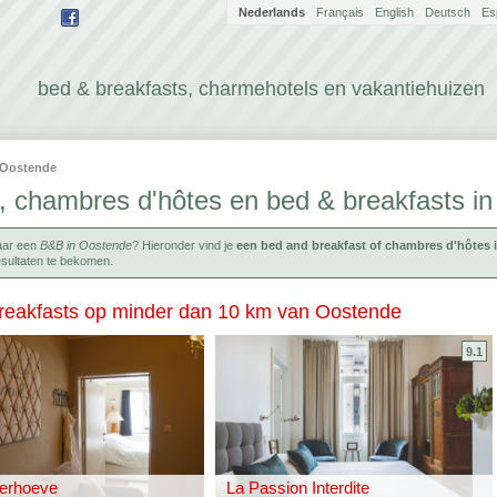
Nederlands
Français
English
Deutsch
Es
bed & breakfasts, charmehotels en vakantiehuizen
Oostende
, chambres d'hôtes en bed & breakfasts i
aar een
B&B in Oostende
? Hieronder vind je
een bed and breakfast of chambres d'hôtes
sultaten te bekomen.
reakfasts op minder dan 10 km van Oostende
9.1
erhoeve
La Passion Interdite