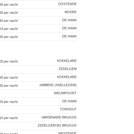
OOSTENDE
 90
per nacht
MOERE
130
per nacht
DE HAAN
140
per nacht
DE HAAN
 54
per nacht
DE HAAN
 80
per nacht
KOEKELARE
100
per nacht
ZEDELGEM
KOEKELARE
 90
per nacht
JABBEKE (SNELLEGEM)
130
per nacht
NIEUWPOORT
DE HAAN
120
per nacht
TORHOUT
VARSENARE-BRUGGE
115
per nacht
ZEDELGEM BIJ BRUGGE
WESTENDE