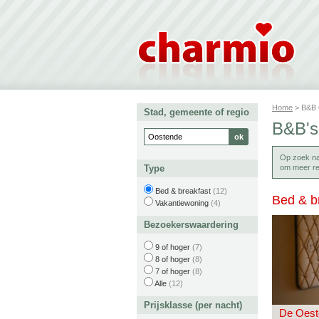
Home
> B&B
Stad, gemeente of regio
B&B's
Op zoek n
Type
om meer re
Bed & breakfast
(12)
Bed & b
Vakantiewoning
(4)
Bezoekerswaardering
9 of hoger
(7)
8 of hoger
(8)
7 of hoger
(8)
Alle
(12)
Prijsklasse (per nacht)
De Oest