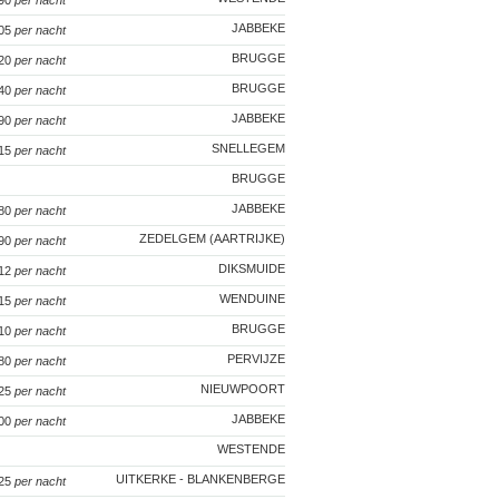
 90
per nacht
JABBEKE
105
per nacht
BRUGGE
120
per nacht
BRUGGE
140
per nacht
JABBEKE
 90
per nacht
SNELLEGEM
115
per nacht
BRUGGE
JABBEKE
 80
per nacht
ZEDELGEM (AARTRIJKE)
 90
per nacht
DIKSMUIDE
112
per nacht
WENDUINE
115
per nacht
BRUGGE
110
per nacht
PERVIJZE
 80
per nacht
NIEUWPOORT
125
per nacht
JABBEKE
100
per nacht
WESTENDE
UITKERKE - BLANKENBERGE
125
per nacht