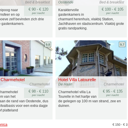
Bed & breakfast
Oostende
Bed & breakfast
€ 90 - € 120
€ 100 - € 105
nipoog naar
Karaktervolle
per nacht
per nacht
emsfeer en op
gastenkamers in
oeve zelf bevinden zich drie
charmant herenhuis, vlakbij Station,
 gastenkamers.
Jachthaven en stadscentrum. Vlakbij grote
gratis randparking.
9.8
9.7
f Charmehotel
Hotel Villa Latourelle
Charmehotel
De Haan
Charmehotel
€ 98 - € 110
€ 95 - € 135
Charmehotel
Charmehotel villa La
per nacht
per nacht
0m van het
Tourelle in het hartje van
 aan de rand van Oostende, dus
de gelegen op 100 m van strand, zee en
uitvalbasis voor een extra dagje
duinen.
of platteland
onica
€ 150 - € 