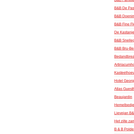
B&B Familie
B&B De Pas
B&B Doeni
B&B Fine Fl
De Kastanj
B&B Snell
B&B Bru-Be
Bedandbreak
Artiriacumh
Kasteelhoev
Hotel Geor
Atlas Guest
Beaujardin
Hemelbedj
Lievejan B&
Het zilte za
B & B Polder