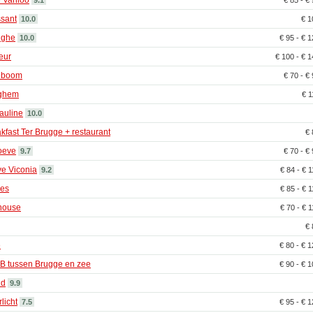
 Vanloo
9.1
€ 85 - €
sant
10.0
€ 
nghe
10.0
€ 95 - € 
eur
€ 100 - € 
eboom
€ 70 - €
eghem
€ 
auline
10.0
fast Ter Brugge + restaurant
€
oeve
9.7
€ 70 - €
e Viconia
9.2
€ 84 - € 
ges
€ 85 - € 
house
€ 70 - € 
€
e
€ 80 - € 
B tussen Brugge en zee
€ 90 - € 
nd
9.9
licht
7.5
€ 95 - € 