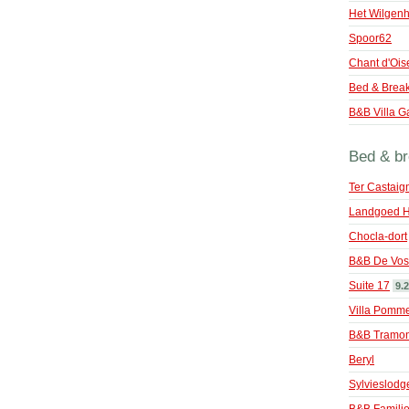
Het Wilgenh
Spoor62
Chant d'Ois
Bed & Breakf
B&B Villa Ga
Bed & br
Ter Castaig
Landgoed H
Chocla-dort
B&B De Vo
Suite 17
9.2
Villa Pomme
B&B Tramo
Beryl
Sylvieslodg