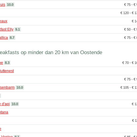
uis
10.0
€ 75 - €
€ 120 - € 
eaux
€ 
ast Elly
9.1
€ 50 - €
llica
8.7
€ 75 - €
eakfasts op minder dan 20 km van Oostende
ne
8.3
€ 70 - € 
uttenest
€ 75 - €
ssenbarm
10.0
€ 105 - € 
 d'api
10.0
€ 
ntana
€ 
e