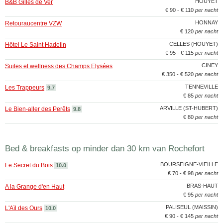
HOUYET
B&B Gilles de Ver
€ 90 - € 110
per nacht
HONNAY
Retouraucentre VZW
€ 120
per nacht
CELLES (HOUYET)
Hôtel Le Saint Hadelin
€ 95 - € 115
per nacht
CINEY
Suites et wellness des Champs Elysées
€ 350 - € 520
per nacht
TENNEVILLE
Les Trappeurs
9.7
€ 85
per nacht
ARVILLE (ST-HUBERT)
Le Bien-aller des Perêts
9.8
€ 80
per nacht
Bed & breakfasts op minder dan 30 km van Rochefort
BOURSEIGNE-VIEILLE
Le Secret du Bois
10.0
€ 70 - € 98
per nacht
BRAS-HAUT
A la Grange d'en Haut
€ 95
per nacht
PALISEUL (MAISSIN)
L'Aïl des Ours
10.0
€ 90 - € 145
per nacht