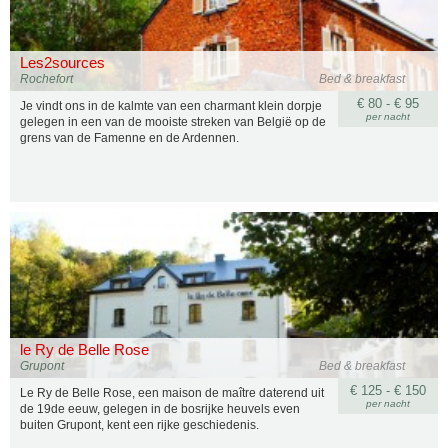
Les2sources
Rochefort
Bed & breakfast
€ 80 - € 95
Je vindt ons in de kalmte van een charmant klein dorpje
per nacht
gelegen in een van de mooiste streken van België op de
grens van de Famenne en de Ardennen.
le Ry de Belle Rose
Grupont
Bed & breakfast
€ 125 - € 150
Le Ry de Belle Rose, een maison de maître daterend uit
per nacht
de 19de eeuw, gelegen in de bosrijke heuvels even
buiten Grupont, kent een rijke geschiedenis.