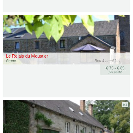
Le Relais du Moustier
Grune
Bed & breakfast
€ 75 - € 85
per nacht
9.7