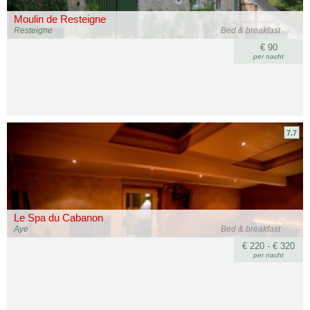
Moulin de Resteigne
Resteigne
Bed & breakfast
€ 90
per nacht
7.7
Le Spa du Cabanon
Aye
Bed & breakfast
€ 220 - € 320
per nacht