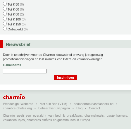
Tot € 50
(0)
Tot € 60
(0)
Tot € 80
(2)
Tot € 100
(3)
Tot € 150
(5)
Onbeperkt
(6)
Nieuwsbrief
Door in te schrijven voor de Charmio nieuwsbrief ontvang je regelmatig
promotieaanbiedingen en last minutes van B&B's en vakantiewoningen.
E-mailadres
Webdesign:
Webcraft
•
Met 4 in Bed (VTM)
•
bedandbreakfastflanders.be
•
chambre-dhotes.org
•
Beheer hier uw pagina
•
Blog
•
Contact
Charmio geeft een overzicht van bed & breakfasts, charmehotels, gastenkamers,
vakantiehuisjes, chambres d'hôtes en guesthouses in Europa.
Bed & breakfasts, charmehotels en vakantiehuizen
(in het Nederlands)
•
Chambres