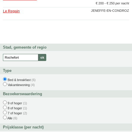
€ 200 - € 250
per nacht
JENEFFE-EN-CONDROZ
Le Regain
Stad, gemeente of regio
Type
Bed & breakfast
(6)
Vakantiewoning
(4)
Bezoekerswaardering
9 of hoger
(1)
8 of hoger
(1)
7 of hoger
(2)
Alle
(6)
Prijsklasse (per nacht)