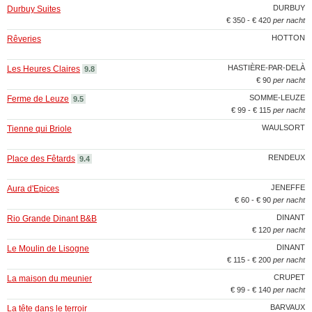
DURBUY
Durbuy Suites
€ 350 - € 420
per nacht
HOTTON
Rêveries
HASTIÈRE-PAR-DELÀ
Les Heures Claires
9.8
€ 90
per nacht
SOMME-LEUZE
Ferme de Leuze
9.5
€ 99 - € 115
per nacht
WAULSORT
Tienne qui Briole
RENDEUX
Place des Fêtards
9.4
JENEFFE
Aura d'Epices
€ 60 - € 90
per nacht
DINANT
Rio Grande Dinant B&B
€ 120
per nacht
DINANT
Le Moulin de Lisogne
€ 115 - € 200
per nacht
CRUPET
La maison du meunier
€ 99 - € 140
per nacht
BARVAUX
La tête dans le terroir