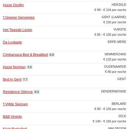
HERZELE
Huize Ozofijn
€ 98 - € 104
por noche
GENT (LAARNE)
't Groene Genoegen
€ 100
por noche
VURSTE
Het Tweede Leven
€ 85 - € 100
por noche
ERPE-MERE
De Loskade
SEMMERZAKE
Cimbarsaca Bed & Breakfast
8.8
€ 120
por noche
OUDENAARDE
Huize Norman
3.9
€ 80
por noche
GENT
Bed in Gent
7.7
DENDERMONDE
Residence-Silence
8.6
BERLARE
't Vijfde Seizoen
€ 90 - € 105
por noche
ZELE
B&B Vinedo
€ 140 - € 165
por noche
MALDEGEM