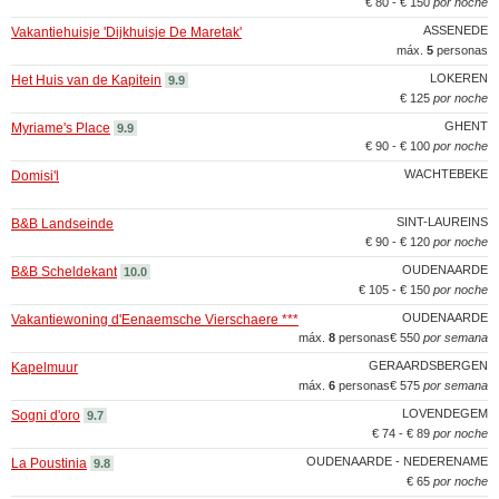
€ 80 - € 150
por noche
ASSENEDE
Vakantiehuisje 'Dijkhuisje De Maretak'
máx.
5
personas
LOKEREN
Het Huis van de Kapitein
9.9
€ 125
por noche
GHENT
Myriame's Place
9.9
€ 90 - € 100
por noche
WACHTEBEKE
Domisi'l
SINT-LAUREINS
B&B Landseinde
€ 90 - € 120
por noche
OUDENAARDE
B&B Scheldekant
10.0
€ 105 - € 150
por noche
OUDENAARDE
Vakantiewoning d'Eenaemsche Vierschaere ***
máx.
8
personas
€ 550
por semana
GERAARDSBERGEN
Kapelmuur
máx.
6
personas
€ 575
por semana
LOVENDEGEM
Sogni d'oro
9.7
€ 74 - € 89
por noche
OUDENAARDE - NEDERENAME
La Poustinia
9.8
€ 65
por noche