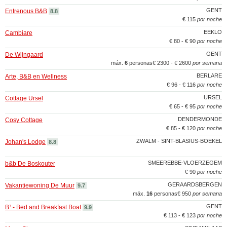
GENT
Entrenous B&B
8.8
€ 115
por noche
EEKLO
Cambiare
€ 80 - € 90
por noche
GENT
De Wijngaard
máx.
6
personas
€ 2300 - € 2600
por semana
BERLARE
Arte, B&B en Wellness
€ 96 - € 116
por noche
URSEL
Cottage Ursel
€ 65 - € 95
por noche
DENDERMONDE
Cosy Cottage
€ 85 - € 120
por noche
ZWALM - SINT-BLASIUS-BOEKEL
Johan's Lodge
8.8
SMEEREBBE-VLOERZEGEM
b&b De Boskouter
€ 90
por noche
GERAARDSBERGEN
Vakantiewoning De Muur
9.7
máx.
16
personas
€ 950
por semana
GENT
B³ - Bed and Breakfast Boat
9.9
€ 113 - € 123
por noche