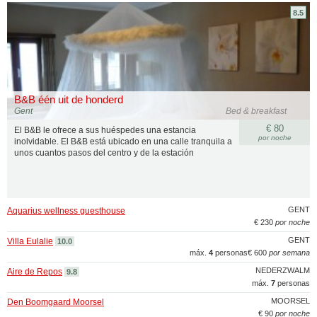
8.5
B&B één uit de honderd
Gent
Bed & breakfast
€ 80
El B&B le ofrece a sus huéspedes una estancia
por noche
inolvidable. El B&B está ubicado en una calle tranquila a
unos cuantos pasos del centro y de la estación
GENT
Aquarius wellness guesthouse
€ 230
por noche
GENT
Villa Eulalie
10.0
máx.
4
personas
€ 600
por semana
NEDERZWALM
Aire de Repos
9.8
máx.
7
personas
MOORSEL
Den Boomgaard Moorsel
€ 90
por noche