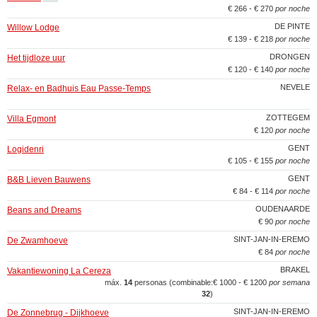
€ 266 - € 270
por noche
DE PINTE
Willow Lodge
€ 139 - € 218
por noche
DRONGEN
Het tijdloze uur
€ 120 - € 140
por noche
NEVELE
Relax- en Badhuis Eau Passe-Temps
ZOTTEGEM
Villa Egmont
€ 120
por noche
GENT
Logidenri
€ 105 - € 155
por noche
GENT
B&B Lieven Bauwens
€ 84 - € 114
por noche
OUDENAARDE
Beans and Dreams
€ 90
por noche
SINT-JAN-IN-EREMO
De Zwamhoeve
€ 84
por noche
BRAKEL
Vakantiewoning La Cereza
máx.
14
personas (combinable:
€ 1000 - € 1200
por semana
32
)
SINT-JAN-IN-EREMO
De Zonnebrug - Dijkhoeve