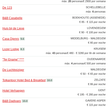
máx.
20
personas
€ 2900
por semana
SCHELLEBELLE
De 123
máx.
6
personas
BOEKHOUTE (ASSENEDE)
B&B Casabelle
€ 85 - € 115
por noche
LOVENDEGEM
Huis bij de Lieve
€ 90 - € 100
por noche
MIDDELBURG - MALDEGEM
Casa Djenro
9.6
€ 80
por noche
KRUISEM
Lozer Lodge
8.3
máx.
43
personas
€ 480 - € 3280
por fin de semana
OUDENAARDE
"Ter Ename" ****
máx.
4
personas
€ 500
por semana
MALDEGEM
De Luchtreiziger
€ 50 - € 65
por noche
ZELZATE
Tolkantoor Hotel Bed & Breakfast
10.0
€ 86
por noche
GENT
Hotel Verhaegen
€ 195 - € 280
por noche
GAVERE-ASPER
B&B Dadivaro
10.0
€ 115
por noche