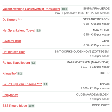
SINT-MARIA-LIERDE
Vakantiewoning Gastenverblijf Roeskouter
10.0
máx.
9
personas
€ 1166 - € 1922
por semana
GERAARDSBERGEN
De Korrele ***
€ 78 - € 96
por noche
MAARKEDAL
Het Sprankelend Toeval
9.0
€ 75 - € 90
por noche
GENT
Baeten's B&B
€ 80 - € 95
por noche
SINT-GORIKS-OUDENHOVE (ZOTTEGEM)
Het Blauwe Huis
€ 150
por noche
MAARKE-KERKEM (MAARKEDAL)
Refuge Kapelleberg
9.3
€ 110 - € 130
por noche
OUTER
Kringelhof
8.2
ENAME
B&B 't Huys van Enaeme ****
9.1
€ 100 - € 110
por noche
OUDENAARDE (MELDEN)
Enjoytoday
€ 100
por noche
BOEKHOUTE
B&B l'heure bleue
10.0