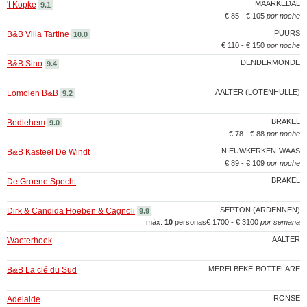
MAARKEDAL
't Kopke
9.1
€ 85 - € 105
por noche
PUURS
B&B Villa Tartine
10.0
€ 110 - € 150
por noche
DENDERMONDE
B&B Sino
9.4
AALTER (LOTENHULLE)
Lomolen B&B
9.2
BRAKEL
Bedlehem
9.0
€ 78 - € 88
por noche
NIEUWKERKEN-WAAS
B&B Kasteel De Windt
€ 89 - € 109
por noche
BRAKEL
De Groene Specht
SEPTON (ARDENNEN)
Dirk & Candida Hoeben & Cagnoli
9.9
máx.
10
personas
€ 1700 - € 3100
por semana
AALTER
Waeterhoek
MERELBEKE-BOTTELARE
B&B La clé du Sud
RONSE
Adelaide