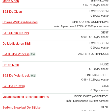
SINT-NIKLAAS
Moon Sleep
€ 65 - € 75
por noche
LOVENDEGEM
B&B De Cleyn
€ 60
por noche
SINT-GORIKS-OUDENHOVE
Unieke Wellness-boerderij
máx.
6
personas
€ 1795 - € 2100
por semana
GENT
B&B Studio INs INN
€ 90 - € 105
por noche
LOVENDEGEM
De Liedjestoren B&B
€ 90
por noche
AALTER / LOTENHULLE
B & B Little Princess
7.4
HUISE
Hof de Mote
€ 120
por noche
SINT-MARGRIETE
B&B De Molenkreek
9.1
€ 96 - € 130
por noche
ZELE
B&B De Krulwilg
€ 60
por noche
BOEKHOUTE (ASSENEDE)
Vakantiewoning Boekhoutedorp20
máx.
6
personas
€ 550
por semana
GENT
BedAndBreakfast De Bijloke