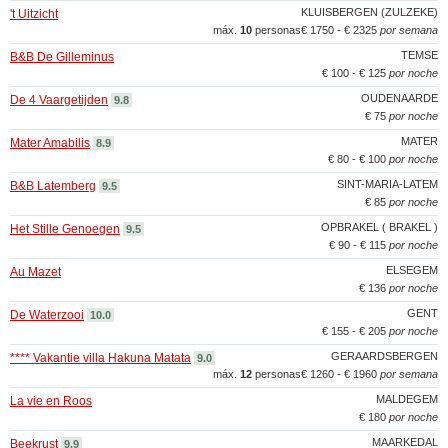
KLUISBERGEN (ZULZEKE)
't Uitzicht
máx.
10
personas
€ 1750 - € 2325
por semana
TEMSE
B&B De Gilleminus
€ 100 - € 125
por noche
OUDENAARDE
De 4 Vaargetijden
9.8
€ 75
por noche
MATER
Mater Amabilis
8.9
€ 80 - € 100
por noche
SINT-MARIA-LATEM
B&B Latemberg
9.5
€ 85
por noche
OPBRAKEL ( BRAKEL )
Het Stille Genoegen
9.5
€ 90 - € 115
por noche
ELSEGEM
Au Mazet
€ 136
por noche
GENT
De Waterzooi
10.0
€ 155 - € 205
por noche
GERAARDSBERGEN
**** Vakantie villa Hakuna Matata
9.0
máx.
12
personas
€ 1260 - € 1960
por semana
MALDEGEM
La vie en Roos
€ 180
por noche
MAARKEDAL
Beekrust
9.9