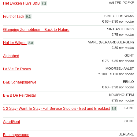
AALTER-POEKE
Het Eycken Huys B&B
7.2
SINT-GILLIS-WAAS
Fruithof Tack
9.2
€ 63 - € 90
por noche
SINT-ANTELINKS
Glamping Zonnebloem - Back-to-Nature
€ 75
por noche
VIANE (GERAARDSBERGEN)
Hof ter Wilgen
8.8
€ 80
por noche
GENT
Alphabed
€ 75 - € 85
por noche
MOORSEL-AALST
La Vie En Roses
€ 100 - € 120
por noche
EEKLO
B&B Schaepsgerwe
€ 60 - € 90
por noche
KRUISHOUTEM
B & B De Peirdestal
€ 95
por noche
GENT
1 2 Stay (Want To Stay) Full Service Studio's - Bed and Breakfast
8.5
GENT
ApartGent
BERLARE
Buitengewooon