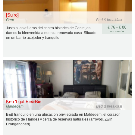
[Su'ro]
Gent
Bed & breakfast
€ 76 - € 86
Justo a las afueras del centro historico de Gante, os
por noche
damos la bienvenida a nuestra renovada casa. Situado
en un barrio acojedor y tranquilo.
Ken 't gat Bie&Bie
Maldegem
Bed & breakfast
B&B tranquilo en una ubicación privilegiada en Maldegem, el corazón
histórico de Flandes y cerca de reservas naturales (arroyos, Zwin,
Drongengoed).