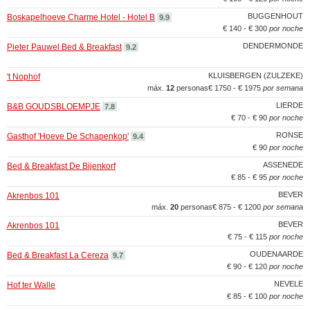
BUGGENHOUT
Boskapelhoeve Charme Hotel - Hotel B
9.9
€ 140 - € 300
por noche
DENDERMONDE
Pieter Pauwel Bed & Breakfast
9.2
KLUISBERGEN (ZULZEKE)
't Nophof
máx.
12
personas
€ 1750 - € 1975
por semana
LIERDE
B&B GOUDSBLOEMPJE
7.8
€ 70 - € 90
por noche
RONSE
Gasthof 'Hoeve De Schapenkop'
9.4
€ 90
por noche
ASSENEDE
Bed & Breakfast De Bijenkorf
€ 85 - € 95
por noche
BEVER
Akrenbos 101
máx.
20
personas
€ 875 - € 1200
por semana
BEVER
Akrenbos 101
€ 75 - € 115
por noche
OUDENAARDE
Bed & Breakfast La Cereza
9.7
€ 90 - € 120
por noche
NEVELE
Hof ter Walle
€ 85 - € 100
por noche