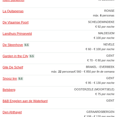
Klein Burkelhof
RONSE
La Quitapenas
máx.
6
personas
SCHELDEWINDEKE
De Vlaamse Poort
€ 92
por noche
MALDEGEM
Landhuis Prinseveld
€ 100
por noche
NEVELE
De Steenhove
9.5
€ 60 - € 100
por noche
GENT
Garden in the City
9.5
€ 70 - € 80
por noche
BRAKEL - EVERBEEK
Gite De Schelf
máx.
22
personas
€ 560 - € 850
por fin de semana
GENT
Snooz Inn
9.6
€ 95 - € 130
por noche
OOSTERZELE (MOORTSELE)
Betsberg
€ 75
por noche
GENT
B&B Engelen aan de Waterkant
GERAARDSBERGEN
Den Ahthayet
€ 108 - € 120
por noche