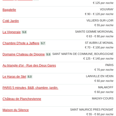
€ 125
por noche
VOUVRAY
Bagatelle
€ 90 - € 120
por noche
VILLIERS-SUR-LOIR
Coté Jardin
€ 55
por noche
SAINTE GEMME MORONVAL
La Vigneraie
9.8
€ 63 - € 80
por noche
ST AUBIN LE MONIAL
Chambre D'hote a Jaffiere
9.7
€ 70 - € 100
por noche
SAINT MARTIN DE COMMUNE, BOURGOGNE
Domaine Chateau de Digoine
9.9
€ 125 - € 140
por noche
PARIS
Au triangle d'or - Rue des Deux Gares
€ 70
por noche
LAINVILLE EN VEXIN
Le Haras de Stel
8.0
€ 60
por noche
MALAKOFF
PARIS 5 minutes, B&B, chambre, jardin.
€ 60
por noche
MAGNY-COURS
Château de Planchevienne
SAINT MAURICE PRES PIONSAT
Maison du Silence
€ 55 - € 60
por noche