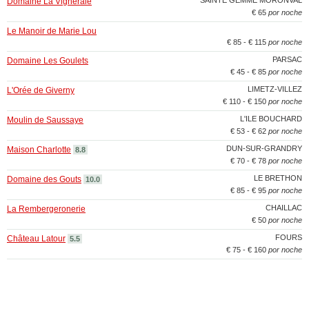
SAINTE GEMME MORONVAL
Domaine La Vigneraie
€ 65
por noche
Le Manoir de Marie Lou
€ 85 - € 115
por noche
PARSAC
Domaine Les Goulets
€ 45 - € 85
por noche
LIMETZ-VILLEZ
L'Orée de Giverny
€ 110 - € 150
por noche
L'ILE BOUCHARD
Moulin de Saussaye
€ 53 - € 62
por noche
DUN-SUR-GRANDRY
Maison Charlotte
8.8
€ 70 - € 78
por noche
LE BRETHON
Domaine des Gouts
10.0
€ 85 - € 95
por noche
CHAILLAC
La Rembergeronerie
€ 50
por noche
FOURS
Château Latour
5.5
€ 75 - € 160
por noche