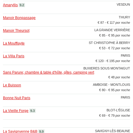
VESDUN
Amaryllis
9.2
THURY
Manoir Bonpassage
€ 87 - € 117
por noche
LA GRANDE VERRIÈRE
Manoir Theursot
€ 85 - € 95
por noche
ST CHRISTOPHE À BERRY
La Moufflayte
€ 53 - € 72
por noche
PARIS
La Villa Paris
€ 120 - € 195
por noche
BUXIERES SOUS MONTAIGUT
Sans Parure; chambre & table d'hôte, gîtes, camping vert
€ 48
por noche
AMBOISE - MONTLOUIS
Le Buisson
€ 80 - € 95
por noche
PARIS
Bonne Nuit Paris
BLOT-L'ÉGLISE
La Vieille Forge
9.3
€ 69 - € 79
por noche
SAVIGNY-LÈS-BEAUNE
La Savignyenne B&B
9.9