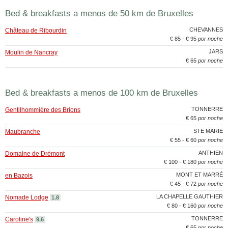
Bed & breakfasts a menos de 50 km de Bruxelles
CHEVANNES
Château de Ribourdin
€ 85 - € 95
por noche
JARS
Moulin de Nancray
€ 65
por noche
Bed & breakfasts a menos de 100 km de Bruxelles
TONNERRE
Gentilhommière des Brions
€ 65
por noche
STE MARIE
Maubranche
€ 55 - € 60
por noche
ANTHIEN
Domaine de Drémont
€ 100 - € 180
por noche
MONT ET MARRÉ
en Bazois
€ 45 - € 72
por noche
LA CHAPELLE GAUTHIER
Nomade Lodge
1.8
€ 80 - € 160
por noche
TONNERRE
Caroline's
9.6
€ 65
por noche