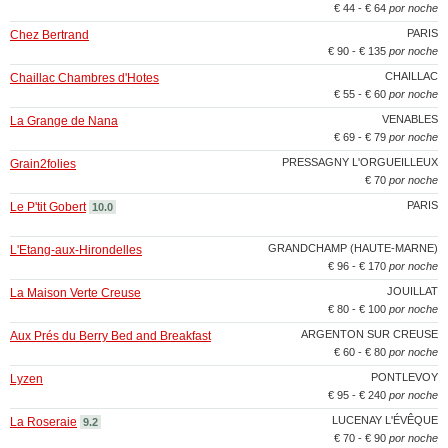
€ 44 - € 64
por noche
PARIS
Chez Bertrand
€ 90 - € 135
por noche
CHAILLAC
Chaillac Chambres d'Hotes
€ 55 - € 60
por noche
VENABLES
La Grange de Nana
€ 69 - € 79
por noche
PRESSAGNY L'ORGUEILLEUX
Grain2folies
€ 70
por noche
PARIS
Le P'tit Gobert
10.0
GRANDCHAMP (HAUTE-MARNE)
L'Etang-aux-Hirondelles
€ 96 - € 170
por noche
JOUILLAT
La Maison Verte Creuse
€ 80 - € 100
por noche
ARGENTON SUR CREUSE
Aux Prés du Berry Bed and Breakfast
€ 60 - € 80
por noche
PONTLEVOY
Lyzen
€ 95 - € 240
por noche
LUCENAY L'ÉVÊQUE
La Roseraie
9.2
€ 70 - € 90
por noche