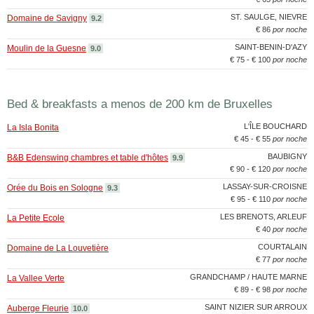
ST. SAULGE, NIEVRE
Domaine de Savigny
9.2
€ 86
por noche
SAINT-BENIN-D'AZY
Moulin de la Guesne
9.0
€ 75 - € 100
por noche
Bed & breakfasts a menos de 200 km de Bruxelles
L'ÎLE BOUCHARD
La Isla Bonita
€ 45 - € 55
por noche
BAUBIGNY
B&B Edenswing chambres et table d'hôtes
9.9
€ 90 - € 120
por noche
LASSAY-SUR-CROISNE
Orée du Bois en Sologne
9.3
€ 95 - € 110
por noche
LES BRENOTS, ARLEUF
La Petite Ecole
€ 40
por noche
COURTALAIN
Domaine de La Louvetière
€ 77
por noche
GRANDCHAMP / HAUTE MARNE
La Vallee Verte
€ 89 - € 98
por noche
SAINT NIZIER SUR ARROUX
Auberge Fleurie
10.0