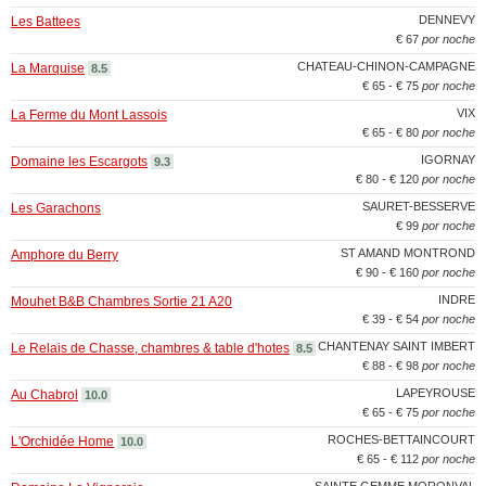
DENNEVY
Les Battees
€ 67
por noche
CHATEAU-CHINON-CAMPAGNE
La Marquise
8.5
€ 65 - € 75
por noche
VIX
La Ferme du Mont Lassois
€ 65 - € 80
por noche
IGORNAY
Domaine les Escargots
9.3
€ 80 - € 120
por noche
SAURET-BESSERVE
Les Garachons
€ 99
por noche
ST AMAND MONTROND
Amphore du Berry
€ 90 - € 160
por noche
INDRE
Mouhet B&B Chambres Sortie 21 A20
€ 39 - € 54
por noche
CHANTENAY SAINT IMBERT
Le Relais de Chasse, chambres & table d'hotes
8.5
€ 88 - € 98
por noche
LAPEYROUSE
Au Chabrol
10.0
€ 65 - € 75
por noche
ROCHES-BETTAINCOURT
L'Orchidée Home
10.0
€ 65 - € 112
por noche