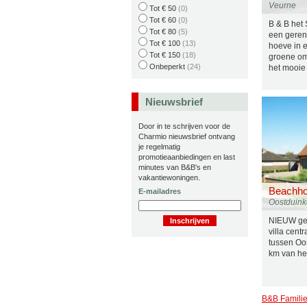
Veurne
Tot € 50
(0)
Tot € 60
(0)
B & B het 
Tot € 80
(5)
een gere
Tot € 100
(13)
hoeve in 
Tot € 150
(18)
groene om
Onbeperkt
(24)
het mooie 
Nieuwsbrief
Door in te schrijven voor de
Charmio nieuwsbrief ontvang
je regelmatig
promotieaanbiedingen en last
minutes van B&B's en
vakantiewoningen.
Beachh
E-mailadres
Oostduink
NIEUW ge
villa cent
tussen Oo
km van het
B&B Familie