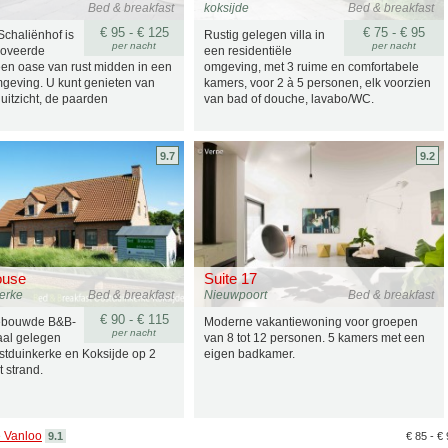
Bed & breakfast
koksijde
Bed & breakfast
€ 95 - € 125
€ 75 - € 95
Schaliënhof is
Rustig gelegen villa in
per nacht
per nacht
noveerde
een residentiële
een oase van rust midden in een
omgeving, met 3 ruime en comfortabele
geving. U kunt genieten van
kamers, voor 2 à 5 personen, elk voorzien
uitzicht, de paarden
van bad of douche, lavabo/WC.
9.7
9.2
ouse
Suite 17
erke
Bed & breakfast
Nieuwpoort
Bed & breakfast
€ 90 - € 115
bouwde B&B-
Moderne vakantiewoning voor groepen
per nacht
raal gelegen
van 8 tot 12 personen. 5 kamers met een
stduinkerke en Koksijde op 2
eigen badkamer.
 strand.
 Vanloo
9.1
€ 85 - €