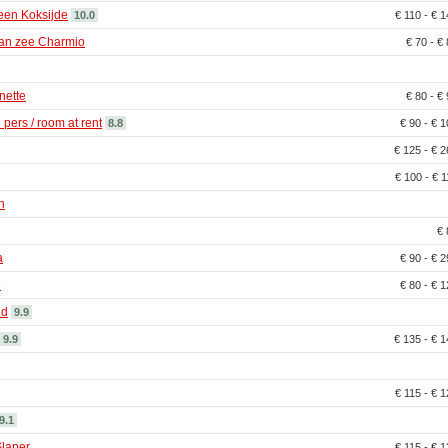
een Koksijde
10.0
€ 110 - € 
an zee Charmio
€ 70 - €
nette
€ 80 - €
pers / room at rent
8.8
€ 90 - € 
€ 125 - € 
€ 100 - € 
n
€
a
€ 90 - € 
e
€ 80 - € 
nd
9.9
9.9
€ 135 - € 
€ 115 - € 
9.1
laper
€ 115 - € 