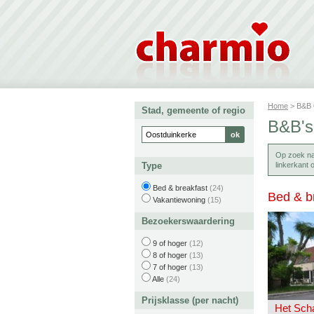
Home
> B&B
Stad, gemeente of regio
B&B's
Op zoek n
Type
linkerkant
Bed & breakfast
(24)
Bed & b
Vakantiewoning
(15)
Bezoekerswaardering
9 of hoger
(12)
8 of hoger
(13)
7 of hoger
(13)
Alle
(24)
Prijsklasse (per nacht)
Het Scha