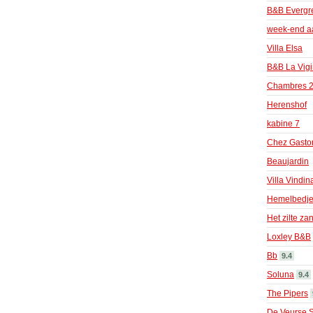
B&B Evergr
week-end a
Villa Elsa
B&B La Vigi
Chambres 2 
Herenshof
kabine 7
Chez Gasto
Beaujardin
Villa Vindin
Hemelbedj
Het zilte za
Loxley B&B
Bb
9.4
Soluna
9.4
The Pipers
De Veurse S