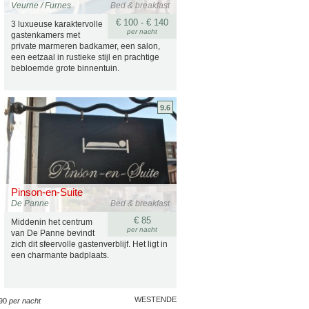
Veurne / Furnes
Bed & breakfast
€ 100 - € 140
3 luxueuse karaktervolle
per nacht
gastenkamers met
private marmeren badkamer, een salon,
een eetzaal in rustieke stijl en prachtige
bebloemde grote binnentuin.
9.6
Pinson-en-Suite
De Panne
Bed & breakfast
€ 85
Middenin het centrum
per nacht
van De Panne bevindt
zich dit sfeervolle gastenverblijf. Het ligt in
een charmante badplaats.
WESTENDE
 90
per nacht