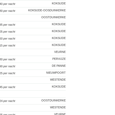
KOKSIJDE
140
per nacht
KOKSIJDE-OOSDUINKERKE
 80
per nacht
OOSTDUINKERKE
KOKSIJDE
 95
per nacht
KOKSIJDE
105
per nacht
KOKSIJDE
260
per nacht
KOKSIJDE
115
per nacht
VEURNE
PERVIJZE
 80
per nacht
DE PANNE
290
per nacht
NIEUWPOORT
125
per nacht
WESTENDE
KOKSIJDE
145
per nacht
OOSTDUINKERKE
124
per nacht
WESTENDE
VEURNE
125
per nacht