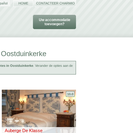
pañol
HOME
CONTACTEER CHARMIO
Uw accommodatie
toevoegen?
 Oostduinkerke
ôtes in Oostduinkerke
. Verander de opties aan de
10.0
Auberge De Klasse