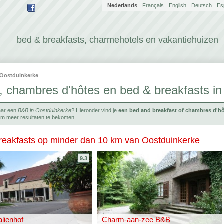
Nederlands
Français
English
Deutsch
Es
bed & breakfasts, charmehotels en vakantiehuizen
Oostduinkerke
, chambres d'hôtes en bed & breakfasts in
aar een
B&B in Oostduinkerke
? Hieronder vind je
een bed and breakfast of chambres d'h
 om meer resultaten te bekomen.
reakfasts op minder dan 10 km van Oostduinkerke
9.3
lienhof
Charm-aan-zee B&B