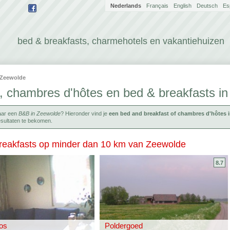
Nederlands
Français
English
Deutsch
Es
bed & breakfasts, charmehotels en vakantiehuizen
Zeewolde
, chambres d'hôtes en bed & breakfasts i
aar een
B&B in Zeewolde
? Hieronder vind je
een bed and breakfast of chambres d'hôtes 
sultaten te bekomen.
reakfasts op minder dan 10 km van Zeewolde
8.7
Bos
Poldergoed