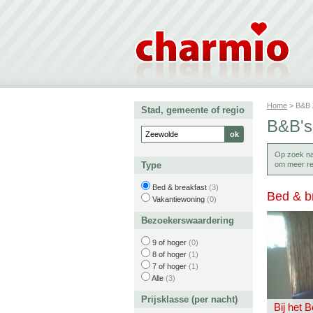
Home
> B&B
Stad, gemeente of regio
B&B's
Op zoek n
Type
om meer re
Bed & breakfast
(3)
Bed & b
Vakantiewoning
(0)
Bezoekerswaardering
9 of hoger
(0)
8 of hoger
(1)
7 of hoger
(1)
Alle
(3)
Prijsklasse (per nacht)
Bij het 