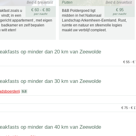
Bed & breakfast
Putten
Bed & breakfast
€ 60 - € 80
€ 95
akfast zoals u
B&B Poldergoed ligt
per nacht
per nacht
 vindt; in een
midden in het Nationaal
ngericht appartement , met eigen
Landschap Arkemheen-Eemland. Rust,
 badkamer en zelf bepalen
ruimte en natuur en sfeervolle logies
wilt eten!
maakt uw verblijf compleet.
eakfasts op minder dan 20 km van Zeewolde
€ 55 - €
eakfasts op minder dan 30 km van Zeewolde
dsboerderij
9.8
€ 75 - € 
eakfasts op minder dan 40 km van Zeewolde