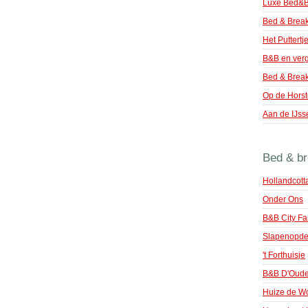
Luxe Bed&B
Bed & Break
Het Puttertj
B&B en ver
Bed & Break
Op de Hors
Aan de IJss
Bed & br
Hollandcott
Onder Ons
B&B City F
Slapenopd
't Forthuisje
B&B D'Oude
Huize de W