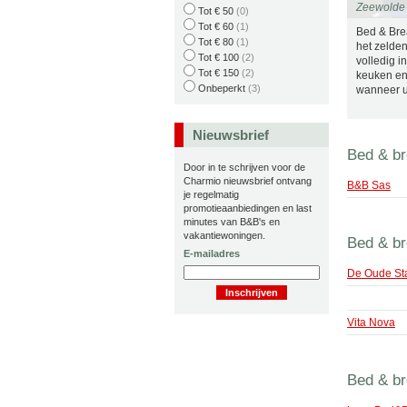
Zeewolde
Tot € 50
(0)
Tot € 60
(1)
Bed & Bre
Tot € 80
(1)
het zelden
Tot € 100
(2)
volledig i
Tot € 150
(2)
keuken en
Onbeperkt
(3)
wanneer u 
Nieuwsbrief
Bed & br
Door in te schrijven voor de
Charmio nieuwsbrief ontvang
B&B Sas
je regelmatig
promotieaanbiedingen en last
minutes van B&B's en
vakantiewoningen.
Bed & br
E-mailadres
De Oude Sta
Vita Nova
Bed & br