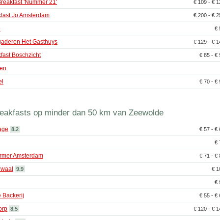
reakfast 'Nummer 21'
€ 109 - € 
fast Jo Amsterdam
€ 200 - € 
e
€
gaderen Het Gasthuys
€ 129 - € 
fast Boschzicht
€ 85 - €
ten
el
€ 70 - €
eakfasts op minder dan 50 km van Zeewolde
age
8.2
€ 57 - €
€
armer Amsterdam
€ 71 - €
ewaal
9.9
€ 
€
 Backerij
€ 55 - €
orp
8.5
€ 120 - € 