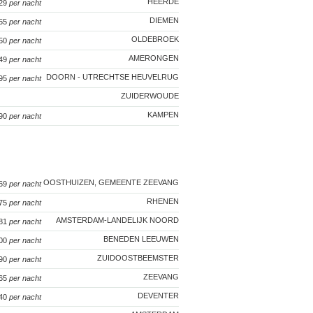
HEERDE
129
per nacht
DIEMEN
255
per nacht
OLDEBROEK
 50
per nacht
AMERONGEN
149
per nacht
DOORN - UTRECHTSE HEUVELRUG
 95
per nacht
ZUIDERWOUDE
KAMPEN
 90
per nacht
OOSTHUIZEN, GEMEENTE ZEEVANG
 69
per nacht
RHENEN
 75
per nacht
AMSTERDAM-LANDELIJK NOORD
 81
per nacht
BENEDEN LEEUWEN
100
per nacht
ZUIDOOSTBEEMSTER
 90
per nacht
ZEEVANG
 65
per nacht
DEVENTER
140
per nacht