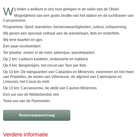
W
ij heten u welkom in ons huis gelegen in de vallei van de Orbiel.
Mogelijkheid van een gratis shuttle van het station en de luchthaven van
Carcassonne.
Programma: Sport, wandelen, bezienswaardigheden, cultuur, ontspanning.
Wij geven een speciaal onthaal aan de wandelaars, fiets en motorfiets.
Wij lene kaarten en gps.
Een paar voorbeelden:
Ter plaatse: vissen in de rivier, pétanque, wandelpaden.
Op 2 km: Lastours kastelen, restaurants en bakkerij.
Op 4 km: Bergdorpjes, het circuit van Tarn per fiets.
Op 10 km: De wijngaarden van Cabardes en Minervois, zwemmen en het meer
van Pradelles, de molen van Villeneuve, de afgrond van Cabrespine en
Limousis, het Canal du midi.
Op 13 km: Carcassonne, de abdij van Caunes Minervois.
Een uur van de Middellandse zee
Twee uur van de Pyreneeën.
Reservatieaanvraag
Verdere informatie