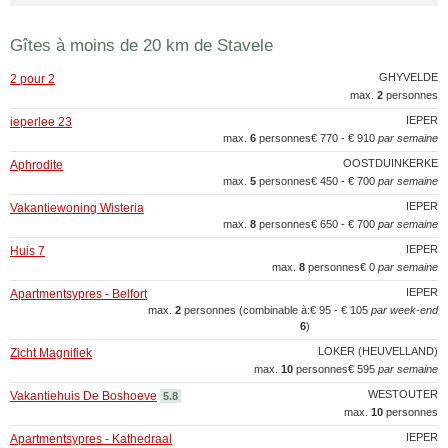
Gîtes à moins de 20 km de Stavele
GHYVELDE
2 pour 2
max.
2
personnes
IEPER
ieperlee 23
max.
6
personnes
€ 770 - € 910
par semaine
OOSTDUINKERKE
Aphrodite
max.
5
personnes
€ 450 - € 700
par semaine
IEPER
Vakantiewoning Wisteria
max.
8
personnes
€ 650 - € 700
par semaine
IEPER
Huis 7
max.
8
personnes
€ 0
par semaine
IEPER
Apartmentsypres - Belfort
max.
2
personnes (combinable à:
€ 95 - € 105
par week-end
6
)
LOKER (HEUVELLAND)
Zicht Magnifiek
max.
10
personnes
€ 595
par semaine
WESTOUTER
Vakantiehuis De Boshoeve
5.8
max.
10
personnes
IEPER
Apartmentsypres - Kathedraal