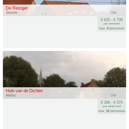
De Reiziger
Stavele
Gîte
€ 625 - € 700
par semaine
max.
8
personnes
Huis van de Dichter
Watou
Gîte
€ 300 - € 375
par week-end
max.
10
personnes