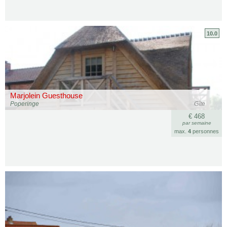
10.0
Marjolein Guesthouse
Poperinge
Gîte
€ 468
par semaine
max.
4
personnes