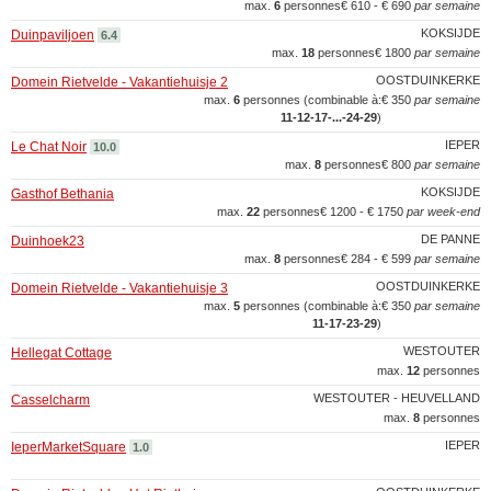
max.
6
personnes
€ 610 - € 690
par semaine
KOKSIJDE
Duinpaviljoen
6.4
max.
18
personnes
€ 1800
par semaine
OOSTDUINKERKE
Domein Rietvelde - Vakantiehuisje 2
max.
6
personnes (combinable à:
€ 350
par semaine
11‑12‑17‑...‑24‑29
)
IEPER
Le Chat Noir
10.0
max.
8
personnes
€ 800
par semaine
KOKSIJDE
Gasthof Bethania
max.
22
personnes
€ 1200 - € 1750
par week-end
DE PANNE
Duinhoek23
max.
8
personnes
€ 284 - € 599
par semaine
OOSTDUINKERKE
Domein Rietvelde - Vakantiehuisje 3
max.
5
personnes (combinable à:
€ 350
par semaine
11‑17‑23‑29
)
WESTOUTER
Hellegat Cottage
max.
12
personnes
WESTOUTER - HEUVELLAND
Casselcharm
max.
8
personnes
IEPER
IeperMarketSquare
1.0