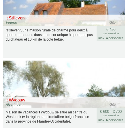
't Stilleven
Veurne
Gîte
€ 450
"stilleven", une maison rurale de charme pour deux à
par semaine
quatre personnes dans un decor unique à quelques pas
max.
4
personnes
du chateau et 10 km de la cote belge.
't Wydouw
Alveringem
Gîte
€ 600 - € 700
Maison de vacances 't Wydouw se situe au centre du
par semaine
Westhoek (= la région transfrontalière belgo-française
max.
6
personnes
dans la province de Flandre-Occidentale).