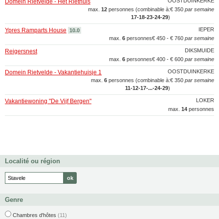
OOSTDUINKERKE
Domein Rietvelde - Het Riethuis
max.
12
personnes (combinable à:
€ 350
par semaine
17‑18‑23‑24‑29
)
IEPER
Ypres Ramparts House
10.0
max.
6
personnes
€ 450 - € 760
par semaine
DIKSMUIDE
Reigersnest
max.
6
personnes
€ 400 - € 600
par semaine
OOSTDUINKERKE
Domein Rietvelde - Vakantiehuisje 1
max.
6
personnes (combinable à:
€ 350
par semaine
11‑12‑17‑...‑24‑29
)
LOKER
Vakantiewoning "De Vijf Bergen"
max.
14
personnes
Localité ou région
Genre
Chambres d'hôtes
(11)