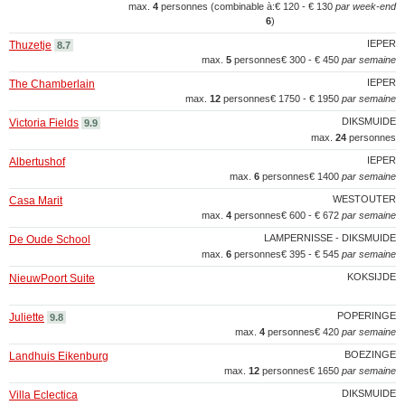
max.
4
personnes (combinable à:
€ 120 - € 130
par week-end
6
)
IEPER
Thuzetje
8.7
max.
5
personnes
€ 300 - € 450
par semaine
IEPER
The Chamberlain
max.
12
personnes
€ 1750 - € 1950
par semaine
DIKSMUIDE
Victoria Fields
9.9
max.
24
personnes
IEPER
Albertushof
max.
6
personnes
€ 1400
par semaine
WESTOUTER
Casa Marit
max.
4
personnes
€ 600 - € 672
par semaine
LAMPERNISSE - DIKSMUIDE
De Oude School
max.
6
personnes
€ 395 - € 545
par semaine
KOKSIJDE
NieuwPoort Suite
POPERINGE
Juliette
9.8
max.
4
personnes
€ 420
par semaine
BOEZINGE
Landhuis Eikenburg
max.
12
personnes
€ 1650
par semaine
DIKSMUIDE
Villa Eclectica