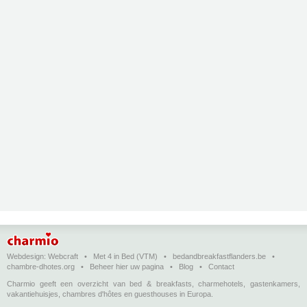
Webdesign:
Webcraft
•
Met 4 in Bed (VTM)
•
bedandbreakfastflanders.be
•
chambre-dhotes.org
•
Beheer hier uw pagina
•
Blog
•
Contact
Charmio geeft een overzicht van bed & breakfasts, charmehotels, gastenkamers,
vakantiehuisjes, chambres d'hôtes en guesthouses in Europa.