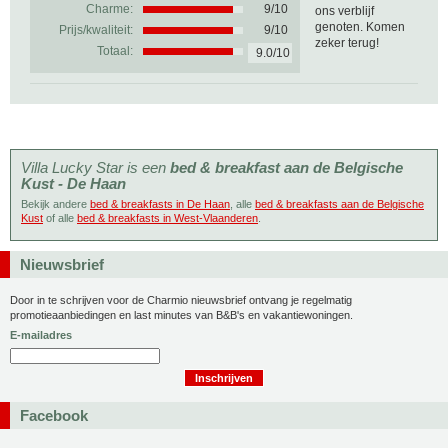
Charme:
9/10
ons verblijf
genoten. Komen
Prijs/kwaliteit:
9/10
zeker terug!
Totaal:
9.0/10
Villa Lucky Star is een
bed & breakfast aan de Belgische
Kust - De Haan
Bekijk andere
bed & breakfasts in De Haan
, alle
bed & breakfasts aan de Belgische
Kust
of alle
bed & breakfasts in West-Vlaanderen
.
Nieuwsbrief
Door in te schrijven voor de Charmio nieuwsbrief ontvang je regelmatig
promotieaanbiedingen en last minutes van B&B's en vakantiewoningen.
E-mailadres
Facebook