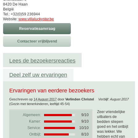
8420 De Haan
België
Tel.: +32(0)59 236944
Website:
www.villaluckystar.be
Reservatieaanvraag
Contacteer vrijblijvend
Lees de bezoekersreacties
Deel zelf uw ervaringen
Ervaringen van eerdere bezoekers
Geschreven op
14 August 2017
door
Verlinden Christel
Verblijf: August 2017
(Gezin met tienerkinderen, leeftijd 45-54)
Zeer vriendelijke
Algemeen:
9
/
10
uitbaters de
Kamer:
9/10
bedden sliepen
goed en het ontbijt
Service:
10/10
was lekker. We
Ontbijt:
8/10
hebben echt van