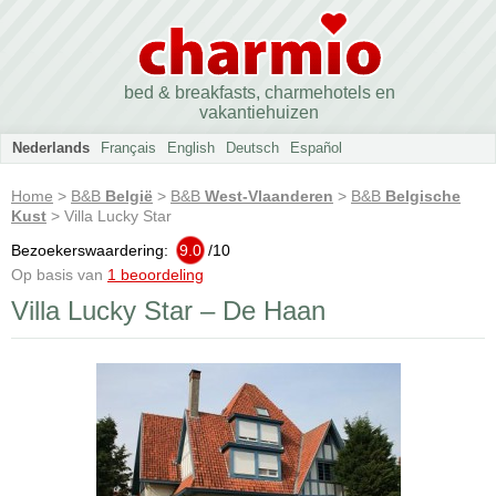
bed & breakfasts, charmehotels en
vakantiehuizen
Nederlands
Français
English
Deutsch
Español
Home
>
B&B
België
>
B&B
West-Vlaanderen
>
B&B
Belgische
Kust
> Villa Lucky Star
Bezoekerswaardering:
9.0
/
10
Op basis van
1 beoordeling
Villa Lucky Star – De Haan